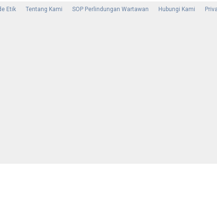
e Etik
Tentang Kami
SOP Perlindungan Wartawan
Hubungi Kami
Priv