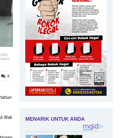
 2025.
etaris
0
 tahun
l Wali
tingen