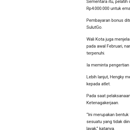
Sementara itu, pelatih
Rp4.000.000 untuk ema
Pembayaran bonus ditr
SulutGo.
Wali Kota juga menjela
pada awal Februari, na
terpenuhi.
Ia meminta pengertian 
Lebih lanjut, Hengky
kepada atlet.
Pada saat pelaksanaan 
Ketenagakerjaan.
“Ini merupakan bentuk 
sesuatu yang tidak dii
layak,” katanya.