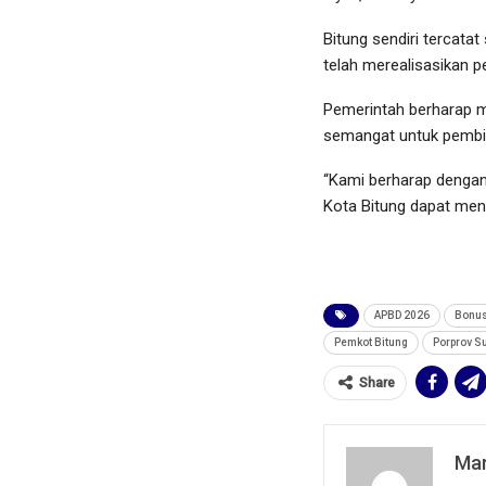
Bitung sendiri tercata
telah merealisasikan p
Pemerintah berharap m
semangat untuk pembina
“Kami berharap dengan
Kota Bitung dapat men
APBD 2026
Bonus
Pemkot Bitung
Porprov S
Share
Mar