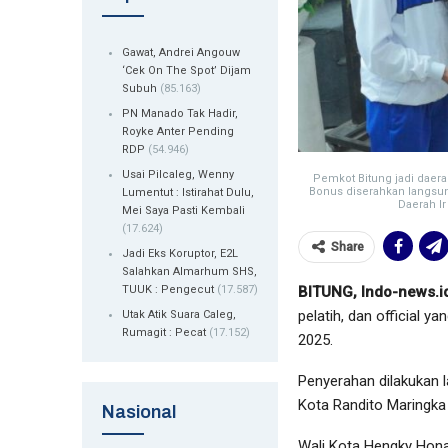
Gawat, Andrei Angouw
‘Cek On The Spot’ Dijam
Subuh
(85.163)
PN Manado Tak Hadir,
Royke Anter Pending
RDP
(54.946)
Usai Pilcaleg, Wenny
Pemkot Bitung jadi daerah
Bonus diserahkan langsun
Lumentut : Istirahat Dulu,
Daerah I
Mei Saya Pasti Kembali
(17.624)
Share
Jadi Eks Koruptor, E2L
Salahkan Almarhum SHS,
TUUK : Pengecut
(17.587)
BITUNG, Indo-news.i
pelatih, dan official y
Utak Atik Suara Caleg,
Rumagit : Pecat
(17.152)
2025.
Penyerahan dilakukan l
Kota Randito Maringka 
Nasional
Wali Kota Hengky Hona