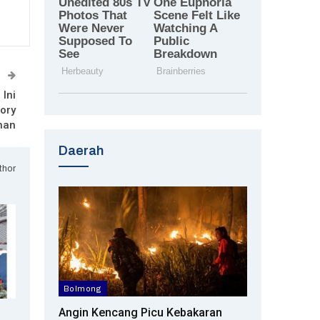
T
 Ini
ory
unan
Daerah
thor
Bolmong
Angin Kencang Picu Kebakaran