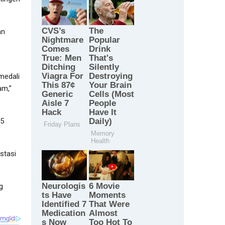
an
medali
am,”
15
stasi
g