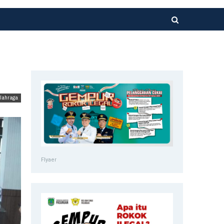
lahraga
Flyaer