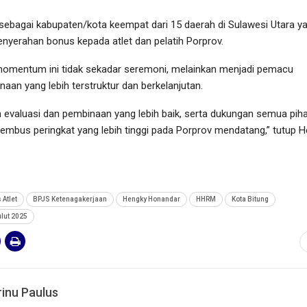
t sebagai kabupaten/kota keempat dari 15 daerah di Sulawesi Utara y
enyerahan bonus kepada atlet dan pelatih Porprov.
omentum ini tidak sekadar seremoni, melainkan menjadi pemacu
an yang lebih terstruktur dan berkelanjutan.
 evaluasi dan pembinaan yang lebih baik, serta dukungan semua piha
embus peringkat yang lebih tinggi pada Porprov mendatang,” tutup H
 Atlet
BPJS Ketenagakerjaan
Hengky Honandar
HHRM
Kota Bitung
ulut 2025
inu Paulus