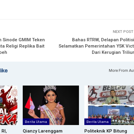
NEXT POS
n Sinode GMIM Teken
Bahas RTRW, Delapan Politisi
a Religi Replika Bait
Selamatkan Pemerintahan YSK Vict
mbeh
Dari Kerugian Trili
like
More From Au
Berita Utama
Berita Utama
 RI,
Qianzy Larenggam
Politeknik KP Bitung