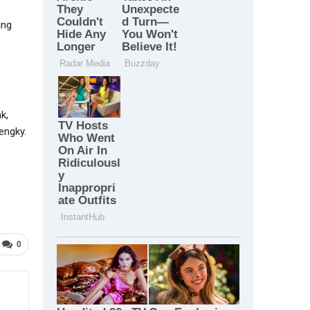
ang
k,
engky.
0