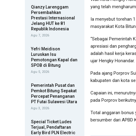
yang telah mengharum
Qianzy Larenggam
Persembahkan
Prestasi Internasional
Ia menyebut torehan 1
Jelang HUT ke 81
masyarakat Kota Bitun
Republik Indonesia
Agu 7, 2026
“Sebagai Pemerintah K
apresiasi dan pengharg
Yefri Meidison
adalah hasil kerja ker
Luruskan Isu
Pemotongan Kapal dan
ujar Hengky Honandar.
SPOB di Bitung
Agu 5, 2026
Pada ajang Porprov Sul
kabupaten dan kota se
Pemerintah Pusat dan
Pemkot Bitung Sepakat
Capaian ini, menurutny
Percepat Penanganan
pada Porprov berikutny
PT Futai Sulawesi Utara
Agu 3, 2026
Total anggaran bonus 
bersumber dari APBD K
Special Ticket Ludes
Terjual, Pendaftaran
Early Bird PLN Electric