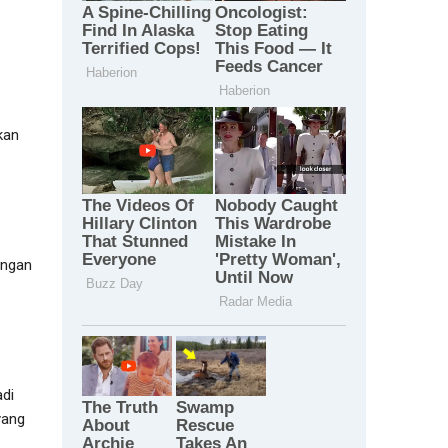
kan
ungan
adi
yang