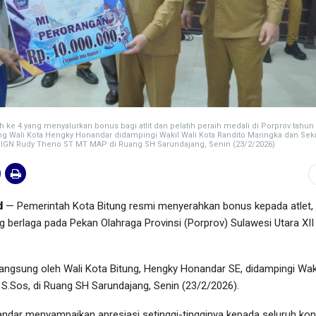
 ke 4 yang menyalurkan bonus bagi atlit dan pelatih peraih medali di Porprov tahun
g Wali Kota Hengky Honandar didampingi Wakil Wali Kota Randito Maringka dan Sekr
r IGN Rudy Theno ST MT MAP di Ruang SH Sarundajang, Senin (23/2/2026)
d
— Pemerintah Kota Bitung resmi menyerahkan bonus kepada atlet,
ang berlaga pada Pekan Olahraga Provinsi (Porprov) Sulawesi Utara XII
angsung oleh Wali Kota Bitung, Hengky Honandar SE, didampingi Waki
S.Sos, di Ruang SH Sarundajang, Senin (23/2/2026).
ndar menyampaikan apresiasi setinggi-tingginya kepada seluruh kon