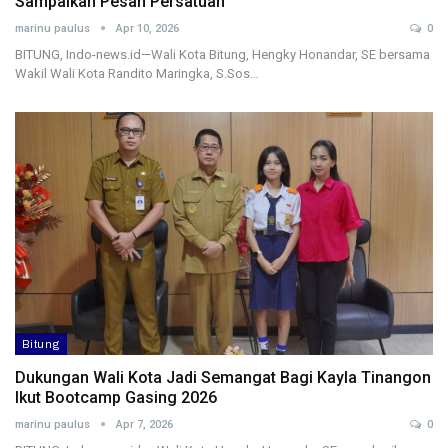
Sampaikan Pesan Persatuan
marinu paulus
Apr 10, 2026
0
BITUNG, Indo-news.id—Wali Kota Bitung, Hengky Honandar, SE bersama
Wakil Wali Kota Randito Maringka, S.Sos…
Bitung
Dukungan Wali Kota Jadi Semangat Bagi Kayla Tinangon
Ikut Bootcamp Gasing 2026
marinu paulus
Apr 7, 2026
0