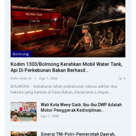
Bolmong
Kodim 1303/Bolmong Kerahkan Mobil Water Tank,
Api Di Perkebunan Bakan Berhasil…
Indo-news.id
Agu 7, 2026
0
BOLMONG - Kebakaran lahan perkebunan seluas sekitar dua
hektare yang berada di Desa Bakan, Kecamatan Lolayan,…
Wali Kota Weny Gaib: Ibu-Ibu DWP Adalah
Motor Penggerak Kedisiplinan…
Agu 7, 2026
Sinergi TNI-Polri-Pemerintah Daerah,