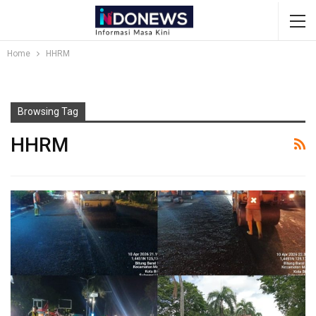
Home
HHRM
Browsing Tag
HHRM