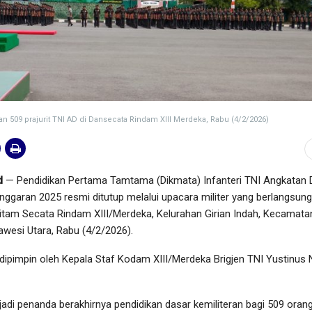
an 509 prajurit TNI AD di Dansecata Rindam XIII Merdeka, Rabu (4/2/2026)
d
— Pendidikan Pertama Tamtama (Dikmata) Infanteri TNI Angkatan 
ggaran 2025 resmi ditutup melalui upacara militer yang berlangsung
itam Secata Rindam XIII/Merdeka, Kelurahan Girian Indah, Kecamata
lawesi Utara, Rabu (4/2/2026).
 dipimpin oleh Kepala Staf Kodam XIII/Merdeka Brigjen TNI Yustinus
adi penanda berakhirnya pendidikan dasar kemiliteran bagi 509 oran