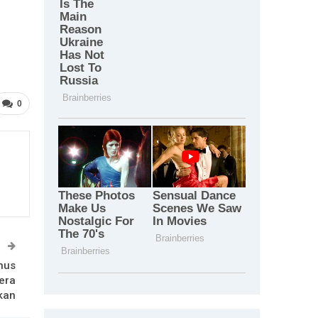
0
T
nus
era
kan