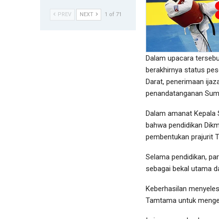
PREV
NEXT
1 of 71
Dalam upacara tersebu
berakhirnya status pes
Darat, penerimaan ijaz
penandatanganan Sumpa
Dalam amanat Kepala S
bahwa pendidikan Dik
pembentukan prajurit TN
Selama pendidikan, para
sebagai bekal utama d
Keberhasilan menyelesa
Tamtama untuk mengem