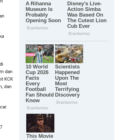
ah
gan
ka
di
am dan
sit KCK
n, dan
car.
 7