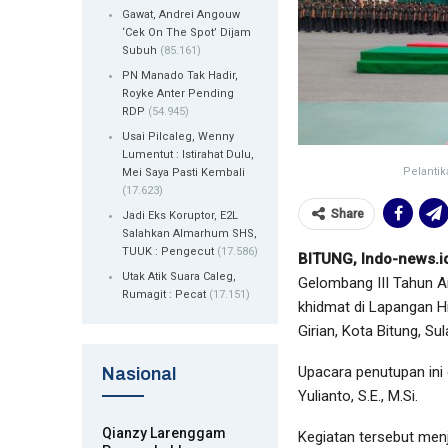
Gawat, Andrei Angouw
‘Cek On The Spot’ Dijam
Subuh
(85.161)
PN Manado Tak Hadir,
Royke Anter Pending
RDP
(54.945)
Usai Pilcaleg, Wenny
Lumentut : Istirahat Dulu,
Pelantik
Mei Saya Pasti Kembali
(17.623)
Share
Jadi Eks Koruptor, E2L
Salahkan Almarhum SHS,
TUUK : Pengecut
(17.586)
BITUNG, Indo-news.i
Utak Atik Suara Caleg,
Gelombang III Tahun An
Rumagit : Pecat
(17.151)
khidmat di Lapangan H
Girian, Kota Bitung, Su
Upacara penutupan ini
Nasional
Yulianto, S.E., M.Si.
Qianzy Larenggam
Kegiatan tersebut menj