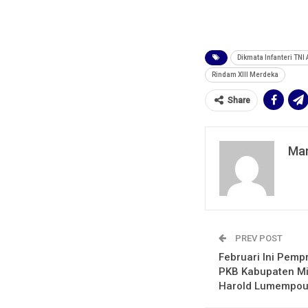
Dikmata Infanteri TNI 
Rindam XIII Merdeka
Share
Mar
PREV POST
Februari Ini Pemp
PKB Kabupaten Min
Harold Lumempo