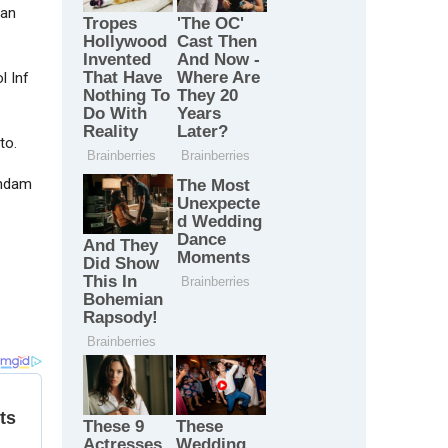
tan
l Inf
nto.
indam