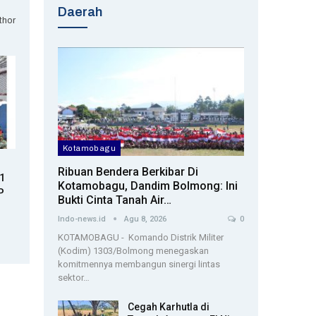
Daerah
thor
Kotamobagu
Ribuan Bendera Berkibar Di
81
Kotamobagu, Dandim Bolmong: Ini
P
Bukti Cinta Tanah Air…
Indo-news.id
Agu 8, 2026
0
KOTAMOBAGU - Komando Distrik Militer
(Kodim) 1303/Bolmong menegaskan
komitmennya membangun sinergi lintas
sektor…
Cegah Karhutla di