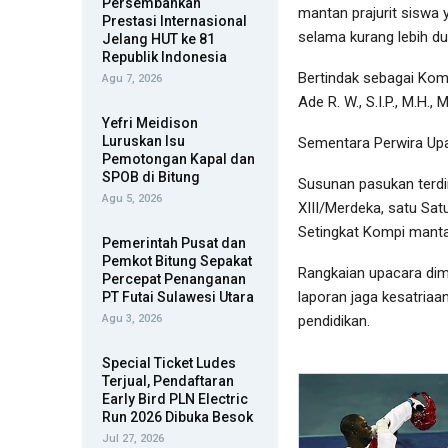
Persembahkan
mantan prajurit siswa 
Prestasi Internasional
selama kurang lebih du
Jelang HUT ke 81
Republik Indonesia
Bertindak sebagai Kom
Agu 7, 2026
Ade R. W., S.I.P., M.H., 
Yefri Meidison
Luruskan Isu
Sementara Perwira Upac
Pemotongan Kapal dan
SPOB di Bitung
Susunan pasukan terdi
Agu 5, 2026
XIII/Merdeka, satu Sa
Setingkat Kompi mantan
Pemerintah Pusat dan
Pemkot Bitung Sepakat
Rangkaian upacara di
Percepat Penanganan
laporan jaga kesatriaa
PT Futai Sulawesi Utara
Agu 3, 2026
pendidikan.
Special Ticket Ludes
Terjual, Pendaftaran
Early Bird PLN Electric
Run 2026 Dibuka Besok
Jul 27, 2026