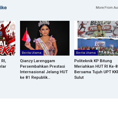
like
More From Au
Berita Utama
Berita Utama
 RI,
Qianzy Larenggam
Politeknik KP Bitung
lar
Persembahkan Prestasi
Meriahkan HUT RI Ke-
Internasional Jelang HUT
Bersama Tujuh UPT KK
ke 81 Republik…
Sulut