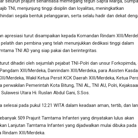
ar seluruh prajurit senantiasa memegang teguh Sapta Marga, Sump
ajib TNI, menjunjung tinggi disiplin dan loyalitas, meningkatkan
indari segala bentuk pelanggaran, serta selalu hadir dan dekat den
an apresiasi turut disampaikan kepada Komandan Rindam XIII/Merde
n pelatih dan pembina yang telah menunjukkan dedikasi tinggi dalam
mtama TNI AD yang siap pakai dan berintegritas.
turut dihadiri oleh sejumlah pejabat TNI-Polri dan unsur Forkopimda, 
 Pangdam XIII/Merdeka, Danrindam XIII/Merdeka, para Asisten Kasd
II/Merdeka, Wakil Ketua Persit KCK Daerah XIII/Merdeka, Ketua Per
 perwakilan Pemerintah Kota Bitung, TNI AL, TNI AU, Polri, Kejaksaa
Sulawesi Utara Hi. Ruslan Abdul Gani, S.Sos.
a selesai pada pukul 12.21 WITA dalam keadaan aman, tertib, dan lan
 sebanyak 509 Prajurit Tamtama Infanteri yang dinyatakan lulus akan
kan Lanjutan Tamtama Infanteri yang dijadwalkan mulai dibuka pada
a Rindam XIII/Merdeka.