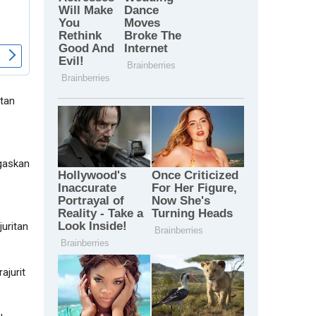
atan
gaskan
juritan
ajurit