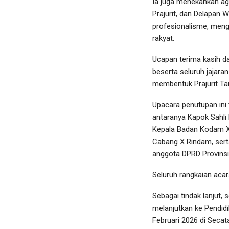
Ia juga menekankan ag
Prajurit, dan Delapan W
profesionalisme, mengh
rakyat.
Ucapan terima kasih d
beserta seluruh jajara
membentuk Prajurit Ta
Upacara penutupan ini 
antaranya Kapok Sahli
Kepala Badan Kodam XI
Cabang X Rindam, serta
anggota DPRD Provinsi 
Seluruh rangkaian acar
Sebagai tindak lanjut,
melanjutkan ke Pendidi
Februari 2026 di Secat