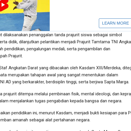
t dilaksanakan penanggalan tanda prajurit siswa sebagai simbol
erta didik, dilanjutkan pelantikan menjadi Prajurit Tamtama TNI Angk
ah pendidikan, pengalungan medali, serta pengambilan dan
h Prajurit.
taf Angkatan Darat yang dibacakan oleh Kasdam XIII/Merdeka, dite
mata merupakan tahapan awal yang sangat menentukan dalam
I AD yang berkarakter, berdisiplin tinggi, serta berjiwa Sapta Marga.
 prajurit ditempa melalui pembinaan fisik, mental ideologi, dan kepra
alam menjalankan tugas pengabdian kepada bangsa dan negara.
ikan pendidikan ini, menurut Kasdam, menjadi bukti kesiapan para Pr
ban amanah sebagai alat pertahanan negara.