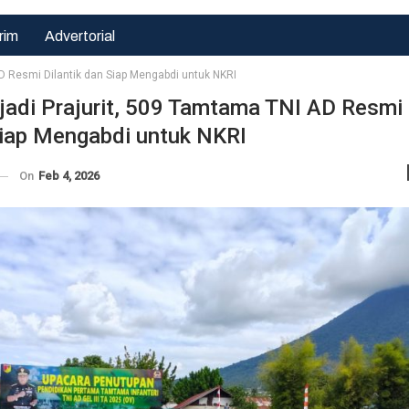
rim
Advertorial
 AD Resmi Dilantik dan Siap Mengabdi untuk NKRI
njadi Prajurit, 509 Tamtama TNI AD Resmi
Hukrim
Siap Mengabdi untuk NKRI
Demi
Kepentingan
On
Feb 4, 2026
Terbaik Anak,
LPA Dan GM
FKPPI Minta
MA…