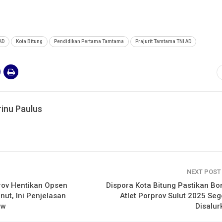
AD
Kota Bitung
Pendidikan Pertama Tamtama
Prajurit Tamtama TNI AD
inu Paulus
NEXT POS
rov Hentikan Opsen
Dispora Kota Bitung Pastikan Bo
ut, Ini Penjelasan
Atlet Porprov Sulut 2025 Seg
uw
Disalur