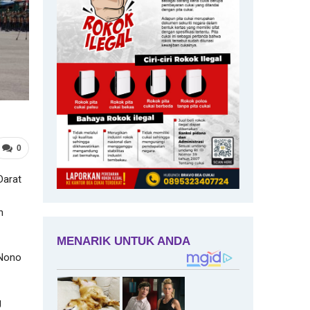
0
Darat
n
 Nono
g