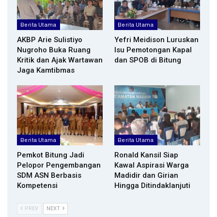
Berita Utama
Berita Utama
AKBP Arie Sulistiyo
Yefri Meidison Luruskan
Nugroho Buka Ruang
Isu Pemotongan Kapal
Kritik dan Ajak Wartawan
dan SPOB di Bitung
Jaga Kamtibmas
Berita Utama
Berita Utama
Pemkot Bitung Jadi
Ronald Kansil Siap
Pelopor Pengembangan
Kawal Aspirasi Warga
SDM ASN Berbasis
Madidir dan Girian
Kompetensi
Hingga Ditindaklanjuti
PREV
NEXT