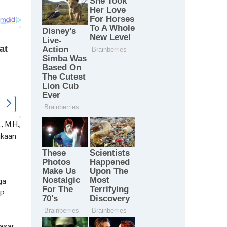
, M.H.,
ukaan
ga
BP
Pasar