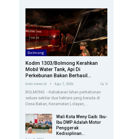
Bolmong
Kodim 1303/Bolmong Kerahkan
Mobil Water Tank, Api Di
Perkebunan Bakan Berhasil…
Indo-news.id
Agu 7, 2026
0
BOLMONG - Kebakaran lahan perkebunan
seluas sekitar dua hektare yang berada di
Desa Bakan, Kecamatan Lolayan,…
Wali Kota Weny Gaib: Ibu-
Ibu DWP Adalah Motor
Penggerak
Kedisiplinan…