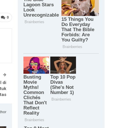
0
T
 di
tuk
tas
thor