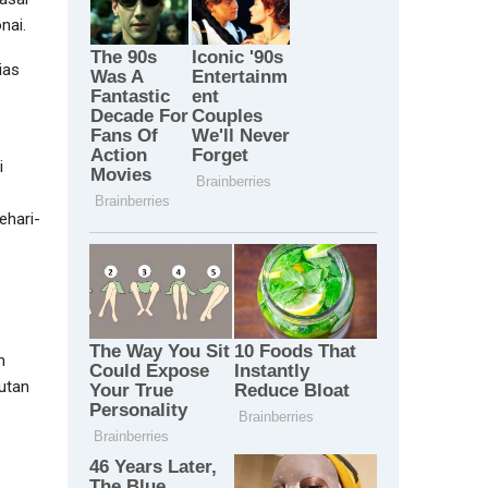
nai.
ias
i
ehari-
h
utan