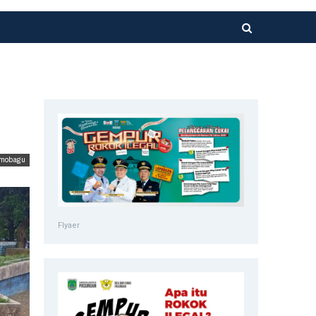
mobagu
Flyaer