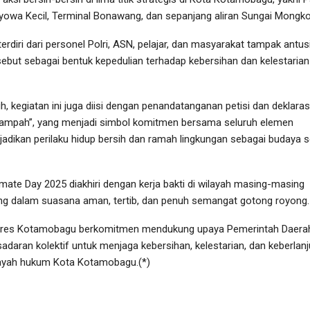
wa Kecil, Terminal Bonawang, dan sepanjang aliran Sungai Mongko
erdiri dari personel Polri, ASN, pelajar, dan masyarakat tampak antus
sebut sebagai bentuk kepedulian terhadap kebersihan dan kelestarian
ih, kegiatan ini juga diisi dengan penandatanganan petisi dan deklaras
mpah”, yang menjadi simbol komitmen bersama seluruh elemen
adikan perilaku hidup bersih dan ramah lingkungan sebagai budaya s
mate Day 2025 diakhiri dengan kerja bakti di wilayah masing-masing
ng dalam suasana aman, tertib, dan penuh semangat gotong royong.
 Polres Kotamobagu berkomitmen mendukung upaya Pemerintah Daera
aran kolektif untuk menjaga kebersihan, kelestarian, dan keberlanj
ilayah hukum Kota Kotamobagu.(*)