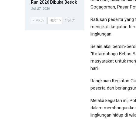
Run 2026 Dibuka Besok
Gogagoman, Pasar Poyo
Jul 27, 2026
Ratusan peserta yang t
PREV
NEXT
1 of 71
mengikuti kegiatan ter
lingkungan.
Selain aksi bersih-bers
“Kotamobagu Bebas Sa
masyarakat untuk menj
hari.
Rangkaian Kegiatan Cli
peserta dan berlangsu
Melalui kegiatan ini,
dalam membangun kesad
lingkungan hidup di w