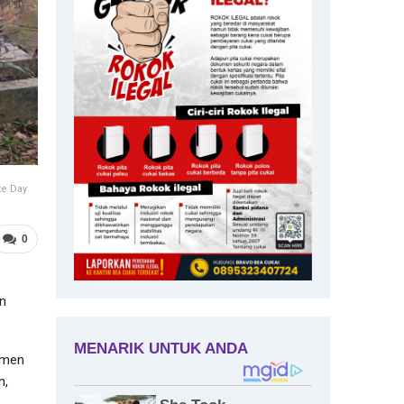
te Day
0
n
emen
n,