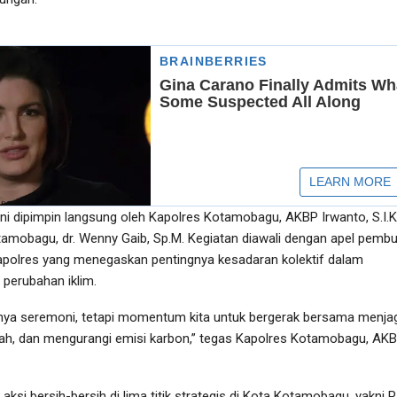
ini dipimpin langsung oleh Kapolres Kotamobagu, AKBP Irwanto, S.I.K.
amobagu, dr. Wenny Gaib, Sp.M. Kegiatan diawali dengan apel pemb
apolres yang menegaskan pentingnya kesadaran kolektif dalam
perubahan iklim.
nya seremoni, tetapi momentum kita untuk bergerak bersama menja
h, dan mengurangi emisi karbon,” tegas Kapolres Kotamobagu, AK
 aksi bersih-bersih di lima titik strategis di Kota Kotamobagu, yakni 