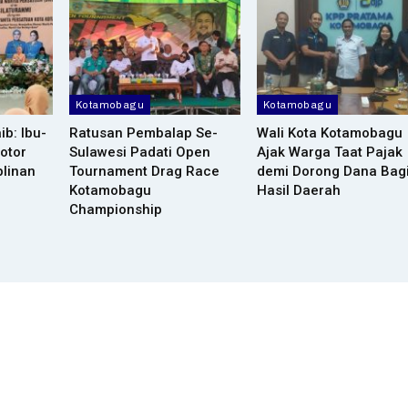
Kotamobagu
Kotamobagu
ib: Ibu-
Ratusan Pembalap Se-
Wali Kota Kotamobagu
otor
Sulawesi Padati Open
Ajak Warga Taat Pajak
plinan
Tournament Drag Race
demi Dorong Dana Bag
Kotamobagu
Hasil Daerah
Championship