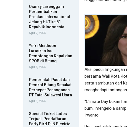
Qianzy Larenggam
Persembahkan
Prestasi Internasional
Jelang HUT ke 81
Republik Indonesia
Agu 7, 2026
Yefri Meidison
Luruskan Isu
Pemotongan Kapal dan
SPOB di Bitung
Agu 5, 2026
Aksi peduli lingkungan 
bersama Wali Kota Kot
Pemerintah Pusat dan
serta sambutan dari K
Pemkot Bitung Sepakat
menghadapi tantangan 
Percepat Penanganan
PT Futai Sulawesi Utara
“Climate Day bukan ha
Agu 3, 2026
bumi, mengelola sampa
Special Ticket Ludes
Irwanto.
Terjual, Pendaftaran
Early Bird PLN Electric
Usai apel, dilaksanakan