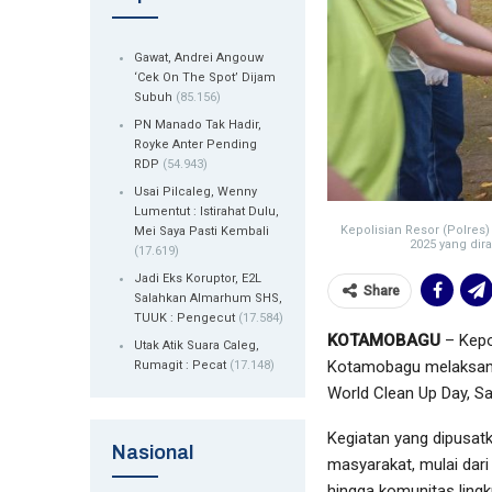
Gawat, Andrei Angouw
‘Cek On The Spot’ Dijam
Subuh
(85.156)
PN Manado Tak Hadir,
Royke Anter Pending
RDP
(54.943)
Usai Pilcaleg, Wenny
Lumentut : Istirahat Dulu,
Kepolisian Resor (Polre
Mei Saya Pasti Kembali
2025 yang dir
(17.619)
Jadi Eks Koruptor, E2L
Share
Salahkan Almarhum SHS,
TUUK : Pengecut
(17.584)
KOTAMOBAGU
– Kepo
Utak Atik Suara Caleg,
Kotamobagu melaksanak
Rumagit : Pecat
(17.148)
World Clean Up Day, Sa
Kegiatan yang dipusat
Nasional
masyarakat, mulai dari
hingga komunitas ling