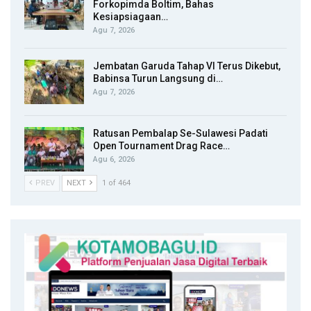
Forkopimda Boltim, Bahas
Kesiapsiagaan…
Agu 7, 2026
Jembatan Garuda Tahap VI Terus Dikebut,
Babinsa Turun Langsung di…
Agu 7, 2026
Ratusan Pembalap Se-Sulawesi Padati
Open Tournament Drag Race…
Agu 6, 2026
PREV
NEXT
1 of 464