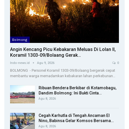
Bolmong
Angin Kencang Picu Kebakaran Meluas Di Lolan II,
Koramil 1303-09/Bolaang Gerak…
Indo-news.id
Agu 9, 2026
0
BOLMONG - Personel Koramil 1303-09/Bolaang bergerak cepat
membantu warga memadamkan kebakaran lahan perkebunan…
Ribuan Bendera Berkibar di Kotamobagu,
Dandim Bolmong: Ini Bukti Cinta…
Agu 8, 2026
Cegah Karhutla di Tengah Ancaman El
Nino, Babinsa Gelar Komsos Bersama…
Agu 8, 2026