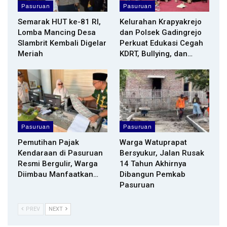
Pasuruan
Pasuruan
Semarak HUT ke-81 RI,
Kelurahan Krapyakrejo
Lomba Mancing Desa
dan Polsek Gadingrejo
Slambrit Kembali Digelar
Perkuat Edukasi Cegah
Meriah
KDRT, Bullying, dan…
Pasuruan
Pasuruan
Pemutihan Pajak
Warga Watuprapat
Kendaraan di Pasuruan
Bersyukur, Jalan Rusak
Resmi Bergulir, Warga
14 Tahun Akhirnya
Diimbau Manfaatkan…
Dibangun Pemkab
Pasuruan
PREV
NEXT