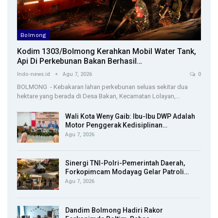
Bolmong
Kodim 1303/Bolmong Kerahkan Mobil Water Tank,
Api Di Perkebunan Bakan Berhasil…
Indo-news.id
Agu 7, 2026
0
BOLMONG - Kebakaran lahan perkebunan seluas sekitar dua
hektare yang berada di Desa Bakan, Kecamatan Lolayan,…
Wali Kota Weny Gaib: Ibu-Ibu DWP Adalah
Motor Penggerak Kedisiplinan…
Agu 7, 2026
Sinergi TNI-Polri-Pemerintah Daerah,
Forkopimcam Modayag Gelar Patroli…
Agu 7, 2026
Dandim Bolmong Hadiri Rakor