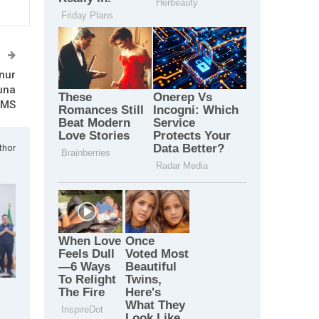
T
nur
una
SMS
thor
p