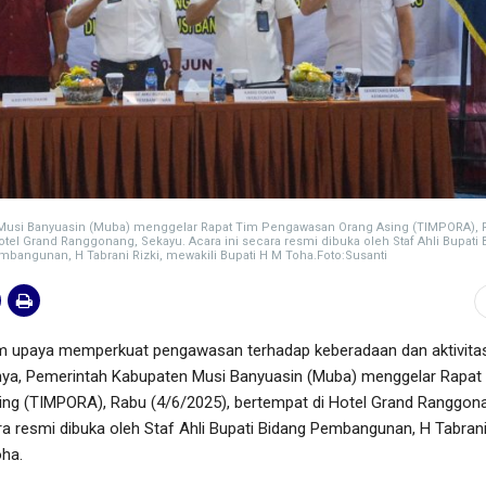
Musi Banyuasin (Muba) menggelar Rapat Tim Pengawasan Orang Asing (TIMPORA), 
otel Grand Ranggonang, Sekayu. Acara ini secara resmi dibuka oleh Staf Ahli Bupati
bangunan, H Tabrani Rizki, mewakili Bupati H M Toha.Foto:Susanti
 upaya memperkuat pengawasan terhadap keberadaan dan aktivita
hnya, Pemerintah Kabupaten Musi Banyuasin (Muba) menggelar Rapat
g (TIMPORA), Rabu (4/6/2025), bertempat di Hotel Grand Ranggon
ra resmi dibuka oleh Staf Ahli Bupati Bidang Pembangunan, H Tabrani 
oha.