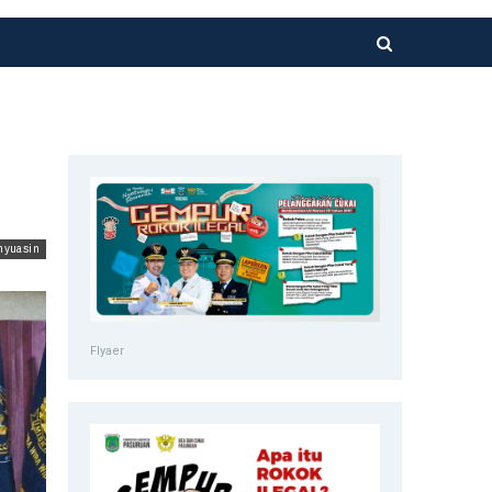
nyuasin
Flyaer