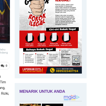
Rabu
 Bidang
0
s
 Tim
ang,
Rizki,