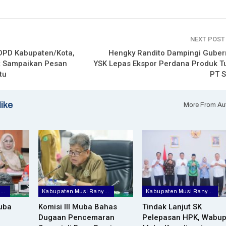
NEXT POS
DPD Kabupaten/Kota,
Hengky Randito Dampingi Guber
t Sampaikan Pesan
YSK Lepas Ekspor Perdana Produk T
tu
PT 
like
More From Au
Kabupaten Musi Banyuasin
Kabupaten Musi Banyuasin
Kabupaten Musi Banyuasin
uba
Komisi III Muba Bahas
Tindak Lanjut SK
Dugaan Pencemaran
Pelepasan HPK, Wabu