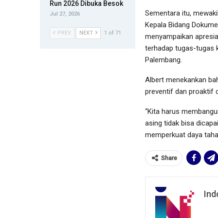
Run 2026 Dibuka Besok
Sementara itu, mewakil
Jul 27, 2026
Kepala Bidang Dokumen P
PREV
NEXT
1 of 71
menyampaikan apresia
terhadap tugas-tugas k
Palembang.
Albert menekankan bah
preventif dan proakti
“Kita harus membangun
asing tidak bisa dicapa
memperkuat daya tahan
Share
Ind