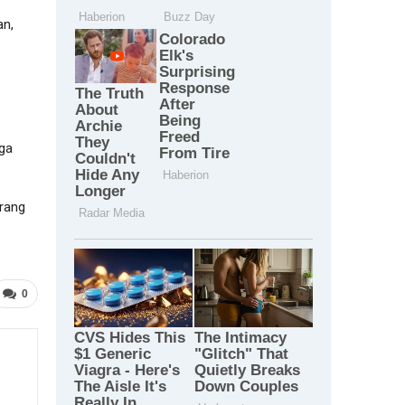
an,
uga
orang
0