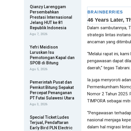
Qianzy Larenggam
Persembahkan
Prestasi Internasional
Jelang HUT ke 81
Dalam sambutannya, T
Republik Indonesia
Agu 7, 2026
strategis lintas instan
ancaman yang ditimbul
Yefri Meidison
Luruskan Isu
“Melalui rapat ini, ka
Pemotongan Kapal dan
pengawasan dapat dilak
SPOB di Bitung
daerah,” tegas Tabrani.
Agu 5, 2026
Ia juga menyoroti ada
Pemerintah Pusat dan
Permenkumham Nomor 5
Pemkot Bitung Sepakat
Percepat Penanganan
Nomor 2 Tahun 2025. P
PT Futai Sulawesi Utara
TIMPORA sebagai mitra
Agu 3, 2026
“Pengawasan terhadap o
Special Ticket Ludes
nasional menjaga kepen
Terjual, Pendaftaran
dalam hal migrasi lint
Early Bird PLN Electric