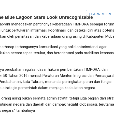
abrani menegaskan pentingnya keberadaan TIMPORA sebagai foru
si untuk pertukaran informasi, koordinasi, dan deteksi dini atas potens
kan oleh perlintasan dan keberadaan orang asing di Kabupaten Muba
mi berharap terbangunnya komunikasi yang solid antarinstansi agar
ukan secara tepat, terukur, dan berorientasi pada stabilitas keaman
nya perubahan regulasi dasar hukum pembentukan TIMPORA, dari
0 Tahun 2016 menjadi Peraturan Menteri Imigrasi dan Pemasyara
erubahan ini, kata Tabrani, menandai peningkatan peran dan fungsi
 strategis pemerintah dalam menjaga kedaulatan negara.
rang asing bukan semata administratif, tetapi juga bagian dari stra
tingan negara dan daerah dari dampak negatif globalisasi, terutama
as negara,” tambahnya.