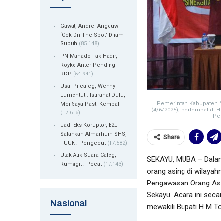
Gawat, Andrei Angouw
‘Cek On The Spot’ Dijam
Subuh
(85.148)
PN Manado Tak Hadir,
Royke Anter Pending
RDP
(54.941)
Usai Pilcaleg, Wenny
Lumentut : Istirahat Dulu,
Pemerintah Kabupaten 
Mei Saya Pasti Kembali
(4/6/2025), bertempat di H
(17.616)
Pem
Jadi Eks Koruptor, E2L
Salahkan Almarhum SHS,
Share
TUUK : Pengecut
(17.582)
Utak Atik Suara Caleg,
SEKAYU, MUBA – Dalam
Rumagit : Pecat
(17.143)
orang asing di wilaya
Pengawasan Orang Asin
Sekayu. Acara ini seca
Nasional
mewakili Bupati H M T