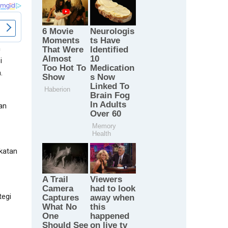
m
i
.
an
katan
tegi