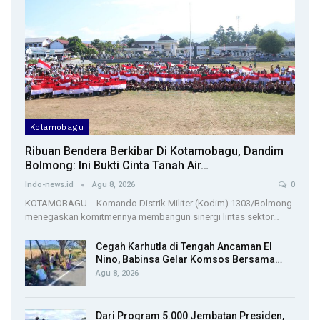
Kotamobagu
Ribuan Bendera Berkibar Di Kotamobagu, Dandim
Bolmong: Ini Bukti Cinta Tanah Air…
Indo-news.id
Agu 8, 2026
0
KOTAMOBAGU - Komando Distrik Militer (Kodim) 1303/Bolmong
menegaskan komitmennya membangun sinergi lintas sektor…
Cegah Karhutla di Tengah Ancaman El
Nino, Babinsa Gelar Komsos Bersama…
Agu 8, 2026
Dari Program 5.000 Jembatan Presiden,