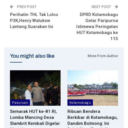
PREV POST
NEXT POST
Perihatin THL Tak Lolos
DPRD Kotamobagu
P3K,Henry Walukow
Gelar Paripurna
Lantang Suarakan Ini
Istimewa Peringatan
HUT Kotamobagu ke
115
You might also like
More From Author
Pasuruan
Kotamobagu
Semarak HUT ke-81 RI,
Ribuan Bendera
Lomba Mancing Desa
Berkibar di Kotamobagu,
Slambrit Kembali Digelar
Dandim Bolmong: Ini