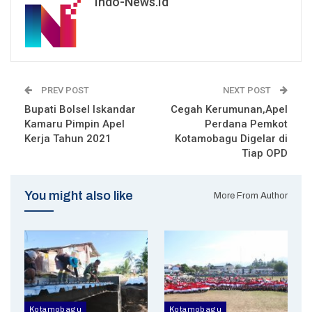
Indo-News.id
PREV POST
NEXT POST
Bupati Bolsel Iskandar
Cegah Kerumunan,Apel
Kamaru Pimpin Apel
Perdana Pemkot
Kerja Tahun 2021
Kotamobagu Digelar di
Tiap OPD
You might also like
More From Author
Kotamobagu
Kotamobagu