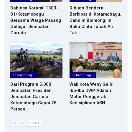
Babinsa Koramil 1303-
Ribuan Bendera
01/Kotamobagu
Berkibar di Kotamobagu,
Bersama Warga Pasang
Dandim Bolmong: Ini
Gelagar Jembatan
Bukti Cinta Tanah Air
Garuda
Tak…
Kotamobagu
Kotamobagu
Dari Program 5.000
Wali Kota Weny Gaib:
Jembatan Presiden,
Ibu-Ibu DWP Adalah
Jembatan Garuda
Motor Penggerak
Kotamobagu Capai 75
Kedisiplinan ASN
Persen…
PREV
NEXT