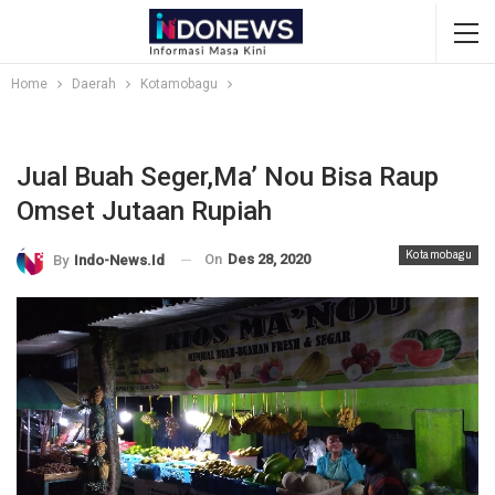
Home
Daerah
Kotamobagu
Jual Buah Seger,Ma’ Nou Bisa Raup
Omset Jutaan Rupiah
Kotamobagu
On
Des 28, 2020
By
Indo-News.id