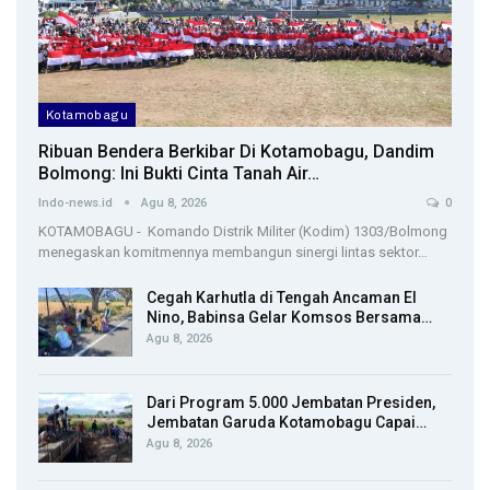
Kotamobagu
Ribuan Bendera Berkibar Di Kotamobagu, Dandim
Bolmong: Ini Bukti Cinta Tanah Air…
Indo-news.id
Agu 8, 2026
0
KOTAMOBAGU - Komando Distrik Militer (Kodim) 1303/Bolmong
menegaskan komitmennya membangun sinergi lintas sektor…
Cegah Karhutla di Tengah Ancaman El
Nino, Babinsa Gelar Komsos Bersama…
Agu 8, 2026
Dari Program 5.000 Jembatan Presiden,
Jembatan Garuda Kotamobagu Capai…
Agu 8, 2026