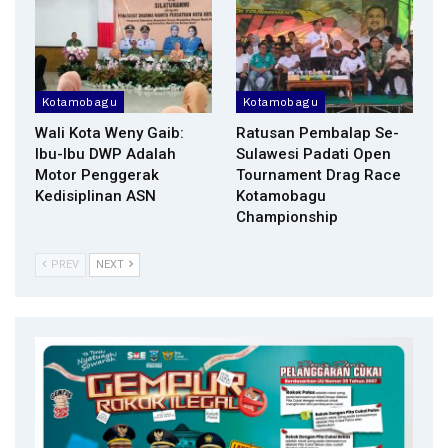
Kotamobagu
Kotamobagu
Wali Kota Weny Gaib:
Ratusan Pembalap Se-
Ibu-Ibu DWP Adalah
Sulawesi Padati Open
Motor Penggerak
Tournament Drag Race
Kedisiplinan ASN
Kotamobagu
Championship
PREV
NEXT