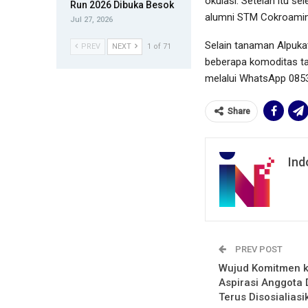
okulasi. Setelah itu se
Run 2026 Dibuka Besok
alumni STM Cokroamino
Jul 27, 2026
Selain tanaman Alpuka
PREV
NEXT
1 of 71
beberapa komoditas ta
melalui WhatsApp 08
Share
Ind
PREV POST
Wujud Komitmen k
Aspirasi Anggota
Terus Disosialiasi