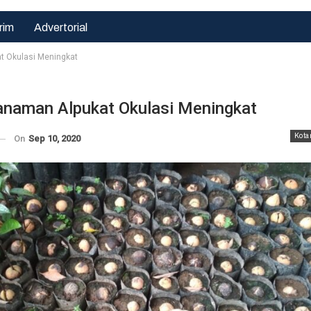
rim
Advertorial
t Okulasi Meningkat
anaman Alpukat Okulasi Meningkat
Kota
On
Sep 10, 2020