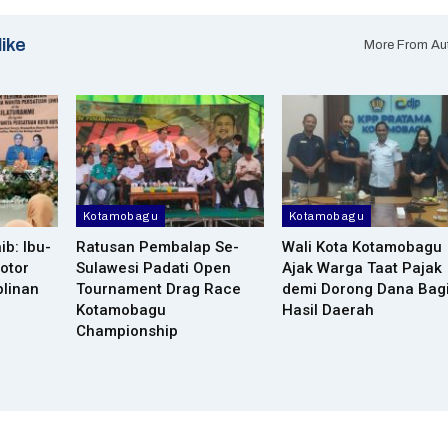
like
More From Au
Kotamobagu
Kotamobagu
ib: Ibu-
Ratusan Pembalap Se-
Wali Kota Kotamobagu
otor
Sulawesi Padati Open
Ajak Warga Taat Pajak
plinan
Tournament Drag Race
demi Dorong Dana Bag
Kotamobagu
Hasil Daerah
Championship