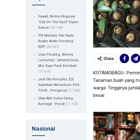
Gawat, Andrei Angouw
‘Cek On The Spot’ Dijam
Subuh
(85.148)
PN Manado Tak Hadir,
Royke Anter Pending
RDP
(54.941)
Usai Pilcaleg, Wenny
Share
Lumentut : Istirahat Dulu,
Mei Saya Pasti Kembali
(17.616)
KOTAMOBAGU- Perminta
Jadi Eks Koruptor, E2L
Tanaman buah yang memi
Salahkan Almarhum SHS,
warga. Tingginya juml
TUUK : Pengecut
(17.582)
besar.
Utak Atik Suara Caleg,
Rumagit : Pecat
(17.142)
Nasional