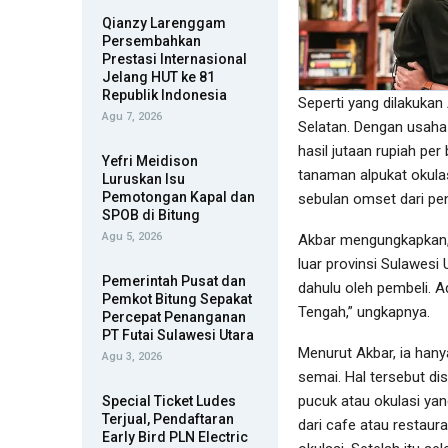
Qianzy Larenggam
Persembahkan
Prestasi Internasional
Jelang HUT ke 81
Republik Indonesia
Seperti yang dilakuka
Agu 7, 2026
Selatan. Dengan usah
hasil jutaan rupiah pe
Yefri Meidison
tanaman alpukat okulas
Luruskan Isu
Pemotongan Kapal dan
sebulan omset dari penj
SPOB di Bitung
Agu 5, 2026
Akbar mengungkapkan, 
luar provinsi Sulawesi 
Pemerintah Pusat dan
dahulu oleh pembeli. A
Pemkot Bitung Sepakat
Tengah,” ungkapnya.
Percepat Penanganan
PT Futai Sulawesi Utara
Menurut Akbar, ia han
Agu 3, 2026
semai. Hal tersebut di
pucuk atau okulasi yan
Special Ticket Ludes
Terjual, Pendaftaran
dari cafe atau restaura
Early Bird PLN Electric