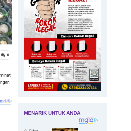
0
minati
ungan