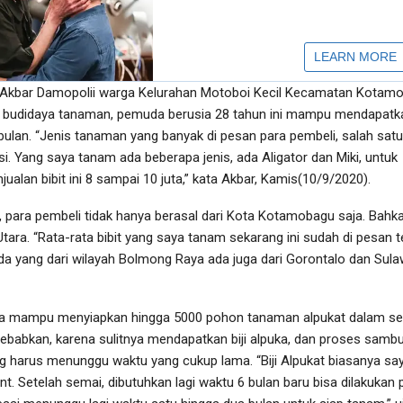
n Akbar Damopolii warga Kelurahan Motoboi Kecil Kecamatan Kotam
a budidaya tanaman, pemuda berusia 28 tahun ini mampu mendapatk
r bulan. “Jenis tanaman yang banyak di pesan para pembeli, salah sat
i. Yang saya tanam ada beberapa jenis, ada Aligator dan Miki, untuk
ualan bibit ini 8 sampai 10 juta,” kata Akbar, Kamis(10/9/2020).
para pembeli tidak hanya berasal dari Kota Kotamobagu saja. Bahka
Utara. “Rata-rata bibit yang saya tanam sekarang ini sudah di pesan t
da yang dari wilayah Bolmong Raya ada juga dari Gorontalo dan Sula
ya mampu menyiapkan hingga 5000 pohon tanaman alpukat dalam sek
sebabkan, karena sulitnya mendapatkan biji alpuka, dan proses samb
g harus menunggu waktu yang cukup lama. “Biji Alpukat biasanya say
nt. Setelah semai, dibutuhkan lagi waktu 6 bulan baru bisa dilakukan