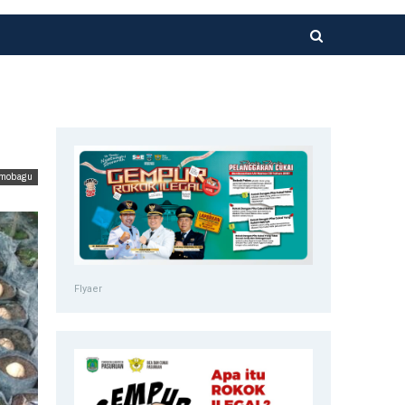
mobagu
Flyaer