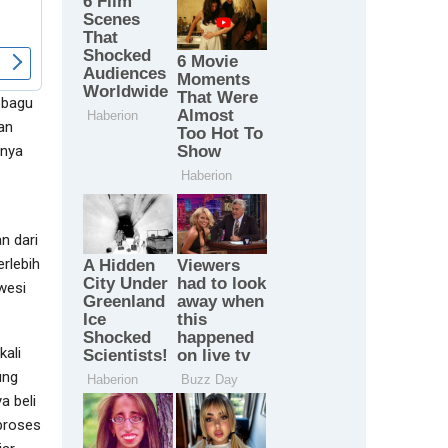
obagu
an
unya
n dari
erlebih
wesi
ali
ung
a beli
 proses