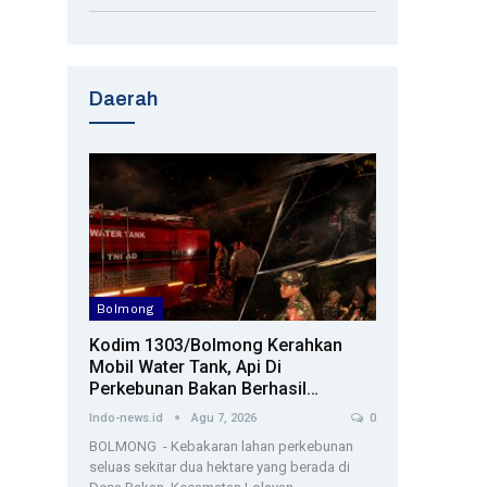
Daerah
Bolmong
Kodim 1303/Bolmong Kerahkan
Mobil Water Tank, Api Di
Perkebunan Bakan Berhasil…
Indo-news.id
Agu 7, 2026
0
BOLMONG - Kebakaran lahan perkebunan
seluas sekitar dua hektare yang berada di