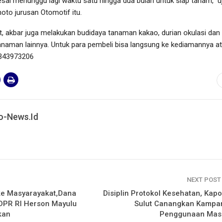
lesai menunggu lagi waktu satu hingga dua bulan untuk siap tanam,” u
to jurusan Otomotif itu.
t, akbar juga melakukan budidaya tanaman kakao, durian okulasi dan
naman lainnya. Untuk para pembeli bisa langsung ke kediamannya a
5343973206
o-News.id
NEXT POS
e Masyarayakat,Dana
Disiplin Protokol Kesehatan, Kap
 DPR RI Herson Mayulu
Sulut Canangkan Kampa
kan
Penggunaan Mas