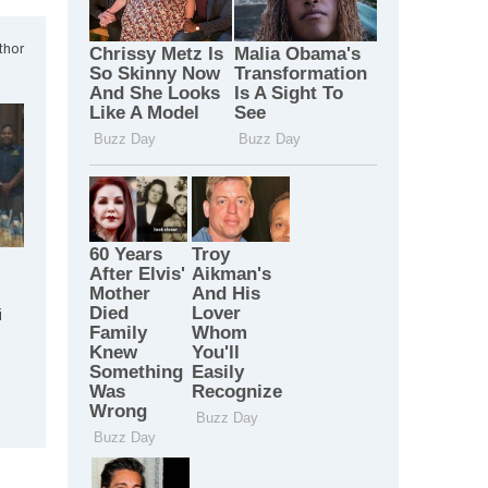
thor
i