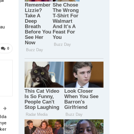
jar
tau
0
T
olda
nye
ker