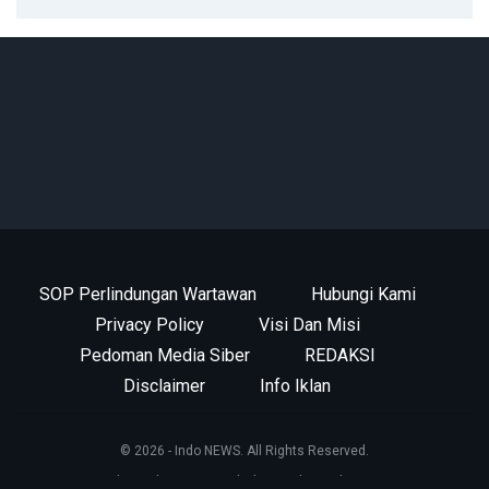
SOP Perlindungan Wartawan
Hubungi Kami
Privacy Policy
Visi Dan Misi
Pedoman Media Siber
REDAKSI
Disclaimer
Info Iklan
© 2026 - Indo NEWS. All Rights Reserved.
this website support by
kotamobagu.id team