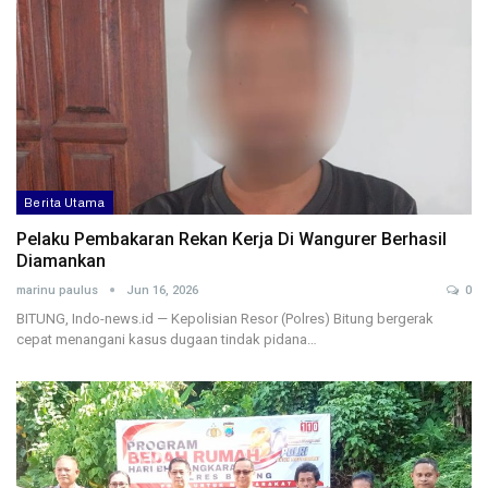
Berita Utama
Pelaku Pembakaran Rekan Kerja Di Wangurer Berhasil
Diamankan
marinu paulus
Jun 16, 2026
0
BITUNG, Indo-news.id — Kepolisian Resor (Polres) Bitung bergerak
cepat menangani kasus dugaan tindak pidana…