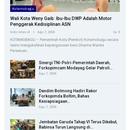
Kotamobagu
Wali Kota Weny Gaib: Ibu-Ibu DWP Adalah Motor
Penggerak Kedisiplinan ASN
Indo-news.id
Agu 7, 2026
0
KOTAMOBAGU – Pemerintah Kota (Pemkot) Kotamobagu secara
resmi mengukuhkan kepengurusan baru Dharma Wanita
Persatuan…
Sinergi TNI-Polri-Pemerintah Daerah,
Forkopimcam Modayag Gelar Patroli…
Agu 7, 2026
Dandim Bolmong Hadiri Rakor
Forkopimda Boltim, Bahas
Kesiapsiagaan…
Agu 7, 2026
Jembatan Garuda Tahap VI Terus Dikebut,
Babinsa Turun Langsung di…