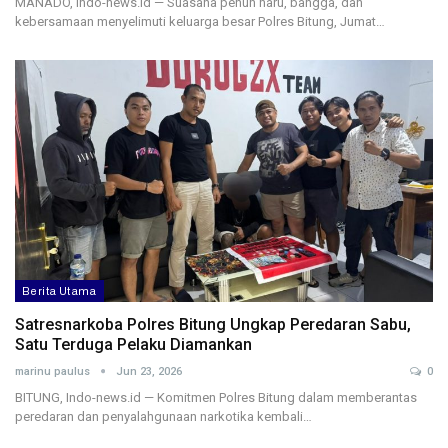
MANADO, Indo-news.id — Suasana penuh haru, bangga, dan
kebersamaan menyelimuti keluarga besar Polres Bitung, Jumat…
Berita Utama
Satresnarkoba Polres Bitung Ungkap Peredaran Sabu,
Satu Terduga Pelaku Diamankan
marinu paulus
Jun 23, 2026
0
BITUNG, Indo-news.id — Komitmen Polres Bitung dalam memberantas
peredaran dan penyalahgunaan narkotika kembali…