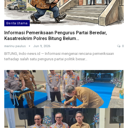
Berita Utama
Informasi Pemeriksaan Pengurus Partai Beredar,
Kasatreskrim Polres Bitung Belum…
marinu paulus
Jun 9, 2026
0
BITUNG, Indo-news.id — Informasi mengenai rencana pemeriksaan
terhadap salah satu pengurus partai politik besar…