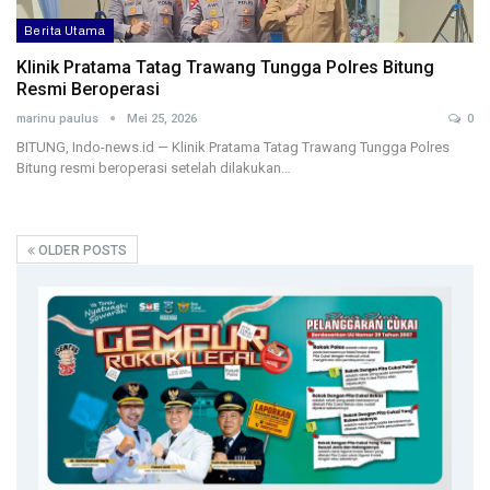
Berita Utama
Klinik Pratama Tatag Trawang Tungga Polres Bitung
Resmi Beroperasi
marinu paulus
Mei 25, 2026
0
BITUNG, Indo-news.id — Klinik Pratama Tatag Trawang Tungga Polres
Bitung resmi beroperasi setelah dilakukan…
OLDER POSTS