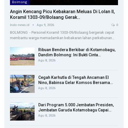
Bolmong
Angin Kencang Picu Kebakaran Meluas Di Lolan II,
Koramil 1303-09/Bolaang Gerak…
Indo-news.id
Agu 9, 2026
0
BOLMONG - Personel Koramil 1303-09/Bolaang bergerak cepat
membantu warga memadamkan kebakaran lahan perkebunan…
Ribuan Bendera Berkibar di Kotamobagu,
Dandim Bolmong: Ini Bukti Cinta…
Agu 8, 2026
Cegah Karhutla di Tengah Ancaman El
Nino, Babinsa Gelar Komsos Bersama…
Agu 8, 2026
Dari Program 5.000 Jembatan Presiden,
Jembatan Garuda Kotamobagu Capai…
Agu 8, 2026