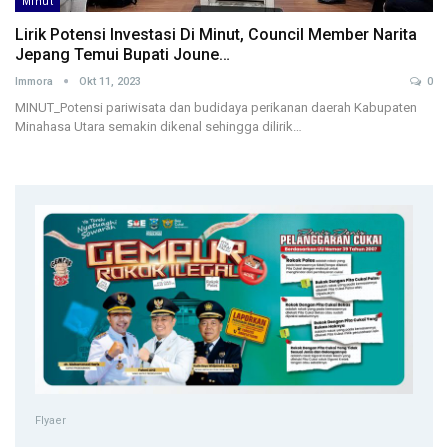
Minut
Lirik Potensi Investasi Di Minut, Council Member Narita
Jepang Temui Bupati Joune…
Immora
Okt 11, 2023
0
MINUT_Potensi pariwisata dan budidaya perikanan daerah Kabupaten
Minahasa Utara semakin dikenal sehingga dilirik…
Flyaer