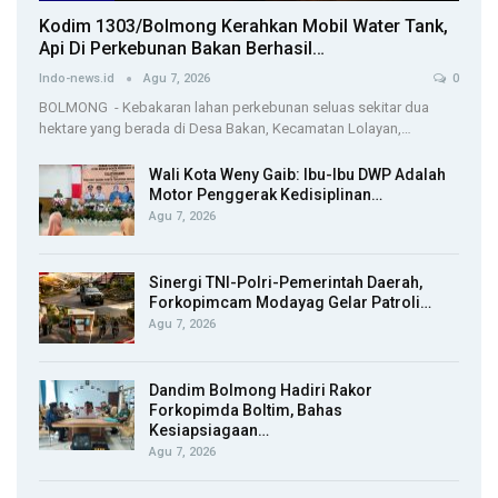
Kodim 1303/Bolmong Kerahkan Mobil Water Tank,
Api Di Perkebunan Bakan Berhasil…
Indo-news.id
Agu 7, 2026
0
BOLMONG - Kebakaran lahan perkebunan seluas sekitar dua
hektare yang berada di Desa Bakan, Kecamatan Lolayan,…
Wali Kota Weny Gaib: Ibu-Ibu DWP Adalah
Motor Penggerak Kedisiplinan…
Agu 7, 2026
Sinergi TNI-Polri-Pemerintah Daerah,
Forkopimcam Modayag Gelar Patroli…
Agu 7, 2026
Dandim Bolmong Hadiri Rakor
Forkopimda Boltim, Bahas
Kesiapsiagaan…
Agu 7, 2026