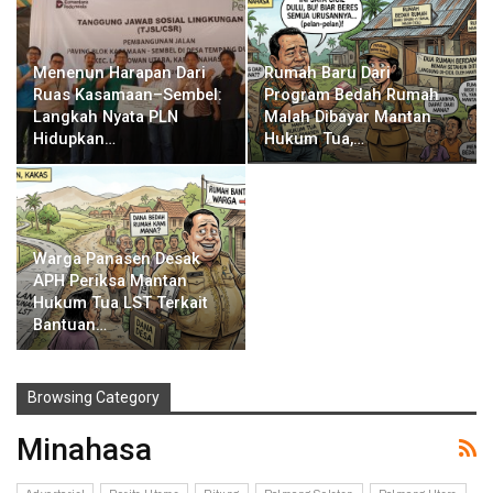
Menenun Harapan Dari
Rumah Baru Dari
Ruas Kasamaan–Sembel:
Program Bedah Rumah
Langkah Nyata PLN
Malah Dibayar Mantan
Hidupkan…
Hukum Tua,…
Warga Panasen Desak
APH Periksa Mantan
Hukum Tua LST Terkait
Bantuan…
Browsing Category
Minahasa