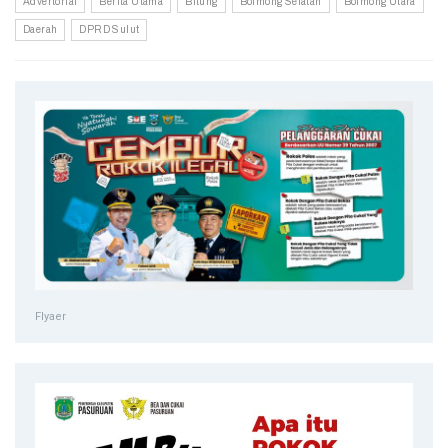
Advertorial
Berita Utama
Bitung
Bolmong Selatan
Bolmong Utara
Daerah
DPRD Sulut
Flyaer