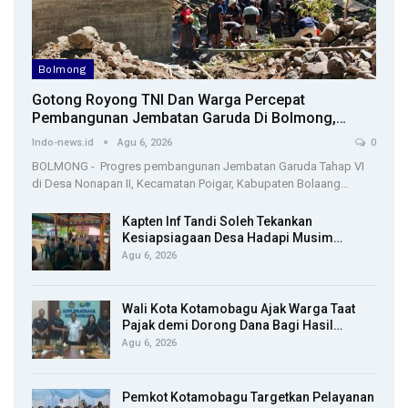
Bolmong
Gotong Royong TNI Dan Warga Percepat
Pembangunan Jembatan Garuda Di Bolmong,…
Indo-news.id
Agu 6, 2026
0
BOLMONG - Progres pembangunan Jembatan Garuda Tahap VI
di Desa Nonapan II, Kecamatan Poigar, Kabupaten Bolaang…
Kapten Inf Tandi Soleh Tekankan
Kesiapsiagaan Desa Hadapi Musim…
Agu 6, 2026
Wali Kota Kotamobagu Ajak Warga Taat
Pajak demi Dorong Dana Bagi Hasil…
Agu 6, 2026
Pemkot Kotamobagu Targetkan Pelayanan