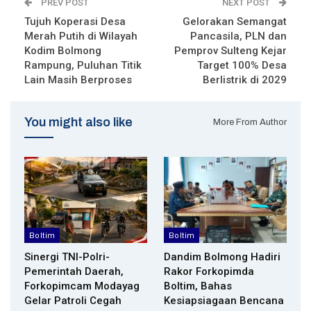
PREV POST
NEXT POST
Tujuh Koperasi Desa
Gelorakan Semangat
Merah Putih di Wilayah
Pancasila, PLN dan
Kodim Bolmong
Pemprov Sulteng Kejar
Rampung, Puluhan Titik
Target 100% Desa
Lain Masih Berproses
Berlistrik di 2029
You might also like
More From Author
Boltim
Boltim
Sinergi TNI-Polri-
Dandim Bolmong Hadiri
Pemerintah Daerah,
Rakor Forkopimda
Forkopimcam Modayag
Boltim, Bahas
Gelar Patroli Cegah
Kesiapsiagaan Bencana