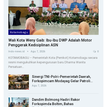
Kotamobagu
Wali Kota Weny Gaib: Ibu-Ibu DWP Adalah Motor
Penggerak Kedisiplinan ASN
Indo-news.id
Agu 7, 2026
0
KOTAMOBAGU – Pemerintah Kota (Pemkot) Kotamobagu secara
resmi mengukuhkan kepengurusan baru Dharma Wanita
Persatuan…
Sinergi TNI-Polri-Pemerintah Daerah,
Forkopimcam Modayag Gelar Patroli…
Agu 7, 2026
Dandim Bolmong Hadiri Rakor
Forkopimda Boltim, Bahas