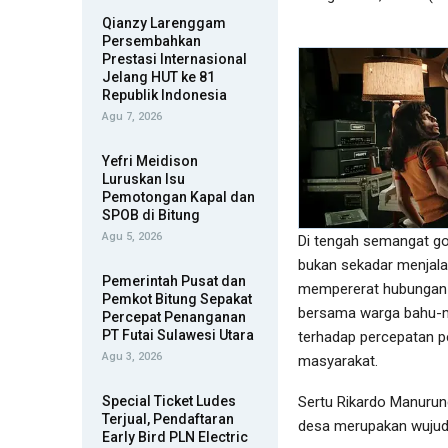
Qianzy Larenggam
Persembahkan
Prestasi Internasional
Jelang HUT ke 81
Republik Indonesia
Agu 7, 2026
Yefri Meidison
Luruskan Isu
Pemotongan Kapal dan
SPOB di Bitung
Agu 5, 2026
Di tengah semangat go
bukan sekadar menjalan
Pemerintah Pusat dan
mempererat hubungan 
Pemkot Bitung Sepakat
bersama warga bahu-
Percepat Penanganan
PT Futai Sulawesi Utara
terhadap percepatan p
Agu 3, 2026
masyarakat.
Special Ticket Ludes
Sertu Rikardo Manuru
Terjual, Pendaftaran
desa merupakan wujud 
Early Bird PLN Electric