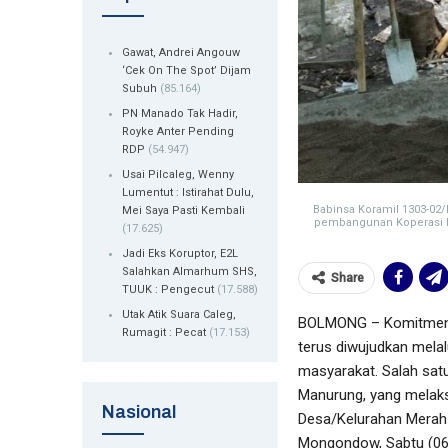
Gawat, Andrei Angouw
‘Cek On The Spot’ Dijam
Subuh
(85.164)
PN Manado Tak Hadir,
Royke Anter Pending
RDP
(54.947)
Usai Pilcaleg, Wenny
Lumentut : Istirahat Dulu,
Babinsa Koramil 1303-02
Mei Saya Pasti Kembali
pembangunan Koperasi D
(17.625)
Jadi Eks Koruptor, E2L
Salahkan Almarhum SHS,
Share
TUUK : Pengecut
(17.588)
Utak Atik Suara Caleg,
BOLMONG – Komitmen 
Rumagit : Pecat
(17.153)
terus diwujudkan melal
masyarakat. Salah sat
Manurung, yang melak
Nasional
Desa/Kelurahan Merah
Mongondow, Sabtu (06