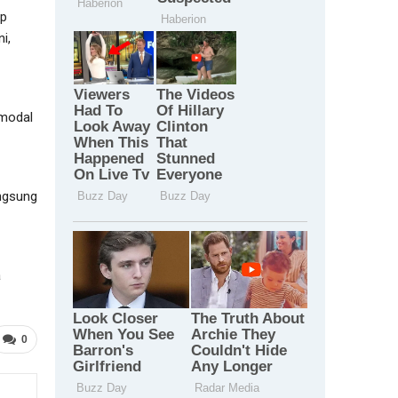
ap
i,
 modal
ngsung
a
0