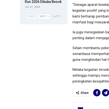
Run 2026 Dibuka Besok
“Sebagai aparat kewila
Jul 27, 2026
kegiatan positif yang 
kami berharap pembang
PREV
NEXT
1 of 71
manfaat bagi masyarak
Ia juga menegaskan ba
penting dalam menjaga 
Selain membantu peke
senantiasa memperhati
guna menghindari hal-ha
Melalui kegiatan terse
sehingga mampu mendu
peningkatan kesejahte
Share