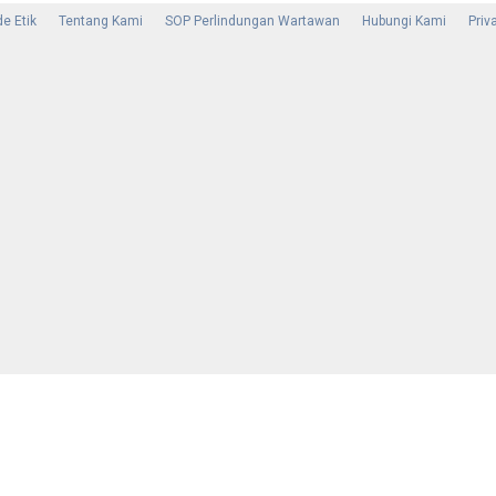
e Etik
Tentang Kami
SOP Perlindungan Wartawan
Hubungi Kami
Priv