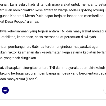
yahan, kami selalu hadir di tengah masyarakat untuk membantu seti
bertujuan meningkatkan kesejahteraan warga. Melalui gotong royong in
unan Koperasi Merah Putih dapat berjalan lancar dan memberikan
at Desa Poopo,” ujarnya.
hwa kebersamaan yang terjalin antara TNI dan masyarakat menjadi
stabilitas, keamanan, serta memperkuat persatuan di wilayah.
rjaan pembangunan, Babinsa turut mengimbau masyarakat agar
kan faktor keamanan dan keselamatan kerja selama kegiatan berla
l yang tidak diinginkan.
but, diharapkan sinergitas antara TNI dan masyarakat semakin kokoh
kung berbagai program pembangunan desa yang berorientasi pad
raan masyarakat.(Farisa)