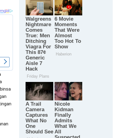
a
a
binsa
gan
tingan
unan