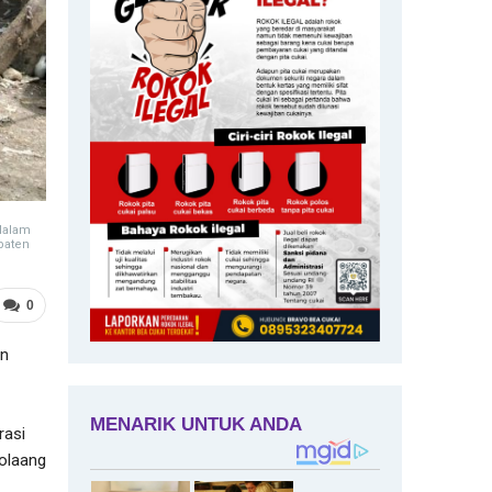
dalam
paten
0
an
rasi
olaang