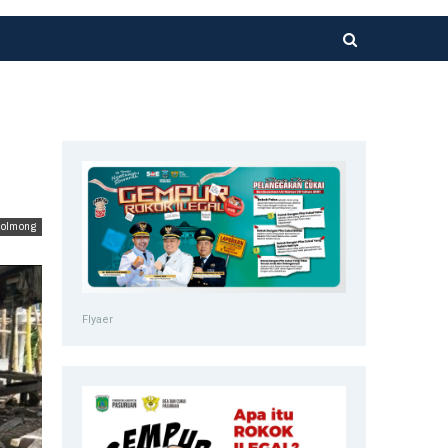
olmong
Flyaer