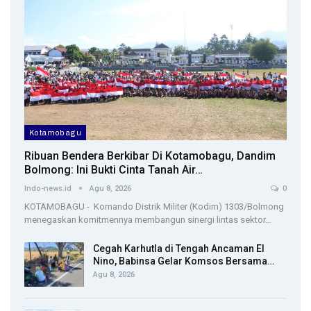
Kotamobagu
Ribuan Bendera Berkibar Di Kotamobagu, Dandim
Bolmong: Ini Bukti Cinta Tanah Air…
Indo-news.id
Agu 8, 2026
0
KOTAMOBAGU - Komando Distrik Militer (Kodim) 1303/Bolmong
menegaskan komitmennya membangun sinergi lintas sektor…
Cegah Karhutla di Tengah Ancaman El
Nino, Babinsa Gelar Komsos Bersama…
Agu 8, 2026