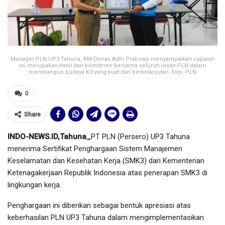
Manager PLN UP3 Tahuna, RM Dimas Adhi Prabowo menyampaikan capaian
ini merupakan hasil dari komitmen bersama seluruh insan PLN dalam
membangun budaya K3 yang kuat dan berkelanjutan. foto; PLN
0
Share
INDO-NEWS.ID,Tahuna_
PT PLN (Persero) UP3 Tahuna
menerima Sertifikat Penghargaan Sistem Manajemen
Keselamatan dan Kesehatan Kerja (SMK3) dari Kementerian
Ketenagakerjaan Republik Indonesia atas penerapan SMK3 di
lingkungan kerja.
Penghargaan ini diberikan sebagai bentuk apresiasi atas
keberhasilan PLN UP3 Tahuna dalam mengimplementasikan