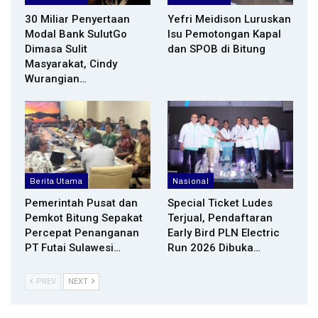
30 Miliar Penyertaan
Yefri Meidison Luruskan
Modal Bank SulutGo
Isu Pemotongan Kapal
Dimasa Sulit
dan SPOB di Bitung
Masyarakat, Cindy
Wurangian…
Berita Utama
Nasional
Pemerintah Pusat dan
Special Ticket Ludes
Pemkot Bitung Sepakat
Terjual, Pendaftaran
Percepat Penanganan
Early Bird PLN Electric
PT Futai Sulawesi…
Run 2026 Dibuka…
PREV
NEXT