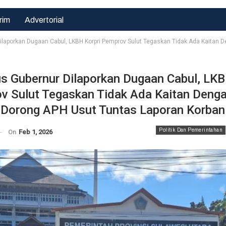
rim
Advertorial
laporkan Dugaan Cabul, LKBH Korpri Pemprov Sulut Tegaskan Tidak Ada Kaitan 
s Gubernur Dilaporkan Dugaan Cabul, LK
ov Sulut Tegaskan Tidak Ada Kaitan Deng
Hukrim
Hukrim
 Dorong APH Usut Tuntas Laporan Korban
Bahu Membahu
Satlantas Polres
Bangun Negeri,
Pasuruan Kota
Sertu Sudirman
Gerak Cepat
Politik Dan Pemerintahan
On
Feb 1, 2026
Bantu
Urai Kemacetan
Pengecoran…
Di…