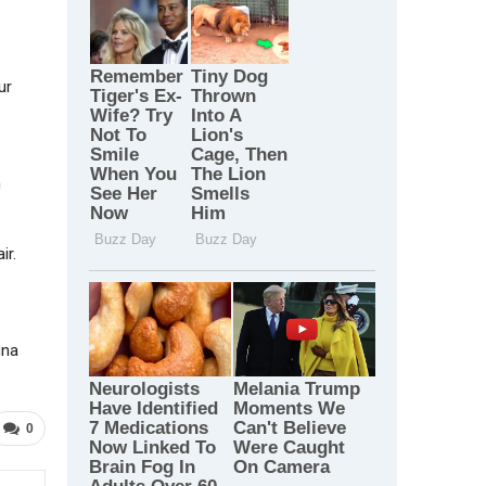
ur
h
ir.
una
0