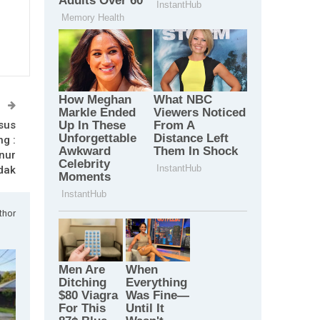
T
sus
g :
nur
dak
thor