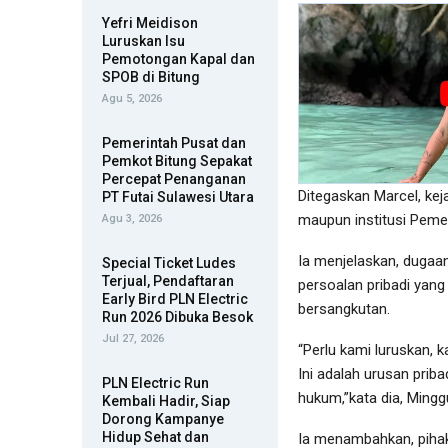
Yefri Meidison
Luruskan Isu
Pemotongan Kapal dan
SPOB di Bitung
Agu 5, 2026
Pemerintah Pusat dan
Pemkot Bitung Sepakat
Percepat Penanganan
Ditegaskan Marcel, kej
PT Futai Sulawesi Utara
maupun institusi Pemer
Agu 3, 2026
‎Ia menjelaskan, duga
Special Ticket Ludes
Terjual, Pendaftaran
persoalan pribadi yan
Early Bird PLN Electric
bersangkutan. ‎
Run 2026 Dibuka Besok
Jul 27, 2026
“Perlu kami luruskan, 
Ini adalah urusan prib
PLN Electric Run
hukum,”kata dia, Mingg
Kembali Hadir, Siap
Dorong Kampanye
Hidup Sehat dan
‎Ia menambahkan, pih