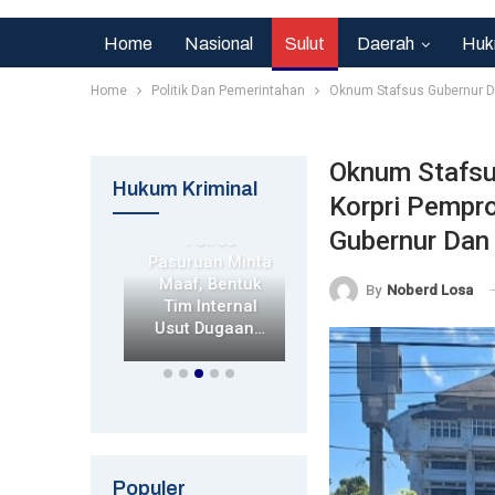
Home
Nasional
Sulut
Daerah
Huk
Home
Politik Dan Pemerintahan
Oknum Stafsus Gubernur Di
Oknum Stafsu
rim
Hukum Kriminal
Korpri Pempr
Hukrim
Hukrim
sek
Gubernur Dan
orejo
Polres
Kapolda Jatim
n Nobar
Pasuruan Minta
Tinjau Korban
aya Vs
Maaf, Bentuk
Kecelakaan
By
Noberd Losa
sib,
Tim Internal
Kapal Di
dkan…
Usut Dugaan…
Sumenep,…
Populer