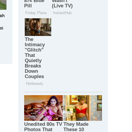
rah
si