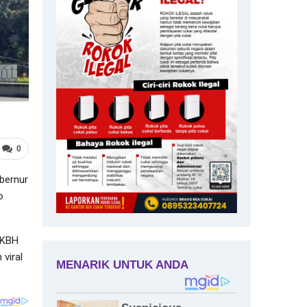
0
bernur
o
LKBH
viral