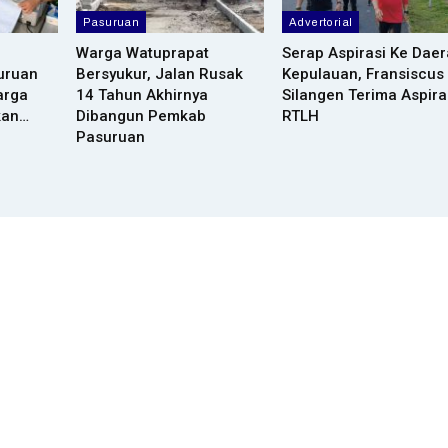
Pasuruan
Advertorial
Warga Watuprapat
Serap Aspirasi Ke Dae
uruan
Bersyukur, Jalan Rusak
Kepulauan, Fransiscus
arga
14 Tahun Akhirnya
Silangen Terima Aspira
kan…
Dibangun Pemkab
RTLH
Pasuruan