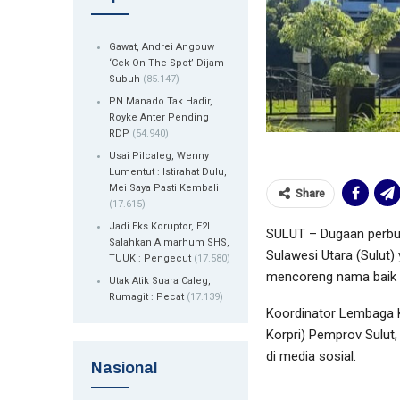
Gawat, Andrei Angouw
‘Cek On The Spot’ Dijam
Subuh
(85.147)
PN Manado Tak Hadir,
Royke Anter Pending
RDP
(54.940)
Usai Pilcaleg, Wenny
Lumentut : Istirahat Dulu,
Mei Saya Pasti Kembali
Share
(17.615)
Jadi Eks Koruptor, E2L
SULUT – Dugaan perbua
Salahkan Almarhum SHS,
Sulawesi Utara (Sulut)
TUUK : Pengecut
(17.580)
mencoreng nama baik 
Utak Atik Suara Caleg,
Rumagit : Pecat
(17.139)
Koordinator Lembaga 
Korpri) Pemprov Sulut
di media sosial. ‎
Nasional