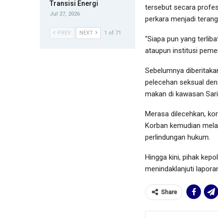
Transisi Energi
tersebut secara profe
Jul 27, 2026
perkara menjadi terang
PREV
NEXT
1 of 71
‎“Siapa pun yang terli
ataupun institusi peme
‎Sebelumnya diberitak
pelecehan seksual de
makan di kawasan Sario
Merasa dilecehkan, kor
‎Korban kemudian mela
perlindungan hukum.
Hingga kini, pihak ke
menindaklanjuti lapora
Share