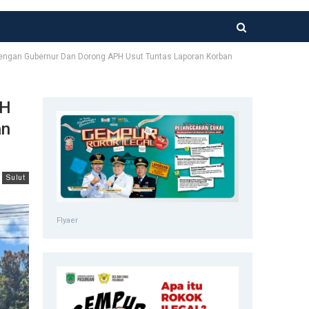
Dengan Gubernur Dan Dorong APH Usut Tuntas Laporan Korban
BH
an
Sulut
Flyaer