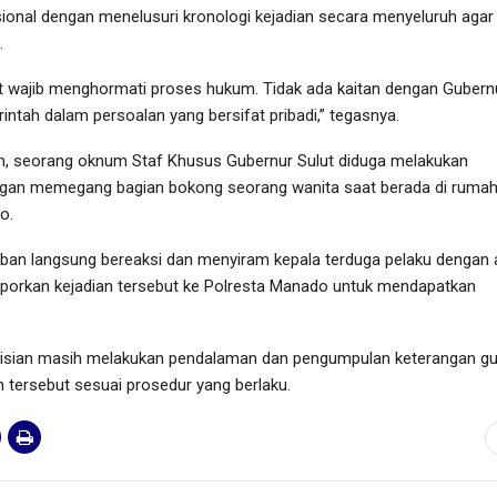
sional dengan menelusuri kronologi kejadian secara menyeluruh agar
.
bat wajib menghormati proses hukum. Tidak ada kaitan dengan Gubern
rintah dalam persoalan yang bersifat pribadi,” tegasnya.
an, seorang oknum Staf Khusus Gubernur Sulut diduga melakukan
ngan memegang bagian bokong seorang wanita saat berada di ruma
. ‎
ban langsung bereaksi dan menyiram kepala terduga pelaku dengan a
porkan kejadian tersebut ke Polresta Manado untuk mendapatkan
polisian masih melakukan pendalaman dan pengumpulan keterangan g
n tersebut sesuai prosedur yang berlaku.