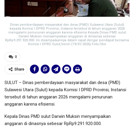
Dinas pemberdayaan masyarakat dan desa (PMD) Sulawesi Utara (Sulut)
kepada Komisi I DPRD Provinsi, Instansi tersebut di tahun anggaran 2026
mengalami penurunan anggaran karena efisiensi.Kepala Dinas PMD sulut
Darwin Muksin menyampaikan anggaran di dinasnya sebesar
RpRp9.291.920.000. Ini disampaikannya dalam rapat dengar pendapat bersama
Komisi I DPRD Sulut,Senin (19/01/2026).Foto;Obe
0
Share
SULUT – Dinas pemberdayaan masyarakat dan desa (PMD)
Sulawesi Utara (Sulut) kepada Komisi I DPRD Provinsi, Instansi
tersebut di tahun anggaran 2026 mengalami penurunan
anggaran karena efisiensi.
Kepala Dinas PMD sulut Darwin Muksin menyampaikan
anggaran di dinasnya sebesar RpRp9.291.920.000.