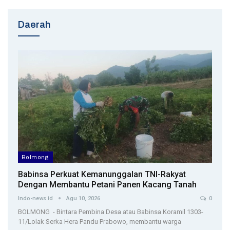
Daerah
Bolmong
Babinsa Perkuat Kemanunggalan TNI-Rakyat
Dengan Membantu Petani Panen Kacang Tanah
Indo-news.id
Agu 10, 2026
0
BOLMONG - Bintara Pembina Desa atau Babinsa Koramil 1303-
11/Lolak Serka Hera Pandu Prabowo, membantu warga