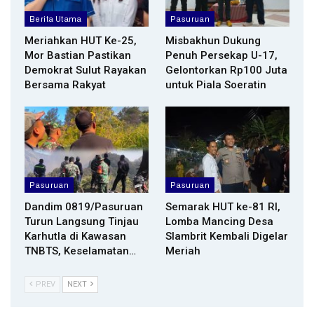
Berita Utama
Pasuruan
Meriahkan HUT Ke-25,
Misbakhun Dukung
Mor Bastian Pastikan
Penuh Persekap U-17,
Demokrat Sulut Rayakan
Gelontorkan Rp100 Juta
Bersama Rakyat
untuk Piala Soeratin
Pasuruan
Pasuruan
Dandim 0819/Pasuruan
Semarak HUT ke-81 RI,
Turun Langsung Tinjau
Lomba Mancing Desa
Karhutla di Kawasan
Slambrit Kembali Digelar
TNBTS, Keselamatan…
Meriah
PREV
NEXT