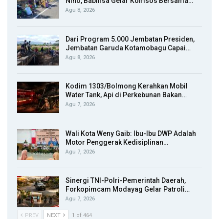
Nino, Babinsa Gelar Komsos Bersama…
Agu 8, 2026
Dari Program 5.000 Jembatan Presiden,
Jembatan Garuda Kotamobagu Capai…
Agu 8, 2026
Kodim 1303/Bolmong Kerahkan Mobil
Water Tank, Api di Perkebunan Bakan…
Agu 7, 2026
Wali Kota Weny Gaib: Ibu-Ibu DWP Adalah
Motor Penggerak Kedisiplinan…
Agu 7, 2026
Sinergi TNI-Polri-Pemerintah Daerah,
Forkopimcam Modayag Gelar Patroli…
Agu 7, 2026
PREV
NEXT
1 of 464