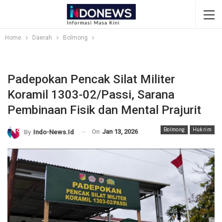
Home
Daerah
Bolmong
Padepokan Pencak Silat Militer
Koramil 1303-02/Passi, Sarana
Pembinaan Fisik dan Mental Prajurit
Bolmong
Hukrim
On
Jan 13, 2026
By
Indo-News.id