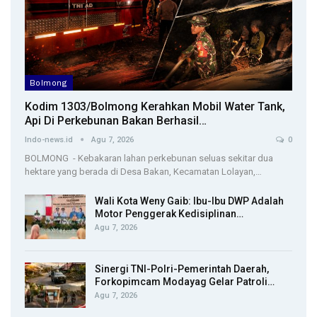
Bolmong
Kodim 1303/Bolmong Kerahkan Mobil Water Tank,
Api Di Perkebunan Bakan Berhasil…
Indo-news.id
Agu 7, 2026
0
BOLMONG - Kebakaran lahan perkebunan seluas sekitar dua
hektare yang berada di Desa Bakan, Kecamatan Lolayan,…
Wali Kota Weny Gaib: Ibu-Ibu DWP Adalah
Motor Penggerak Kedisiplinan…
Agu 7, 2026
Sinergi TNI-Polri-Pemerintah Daerah,
Forkopimcam Modayag Gelar Patroli…
Agu 7, 2026