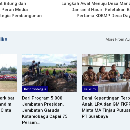
t Bitung dan
Langkah Awal Menuju Desa Mandi
 Peran Media
Danramil Hadiri Peletakan B
rategis Pembangunan
Pertama KDKMP Desa Da
like
More From Au
Kotamobagu
Hukrim
erkibar
Dari Program 5.000
Demi Kepentingan Terb
andim
Jembatan Presiden,
Anak, LPA dan GM FKP
 Cinta
Jembatan Garuda
Minta MA Tinjau Putus
Kotamobagu Capai 75
PT Surabaya
Persen…