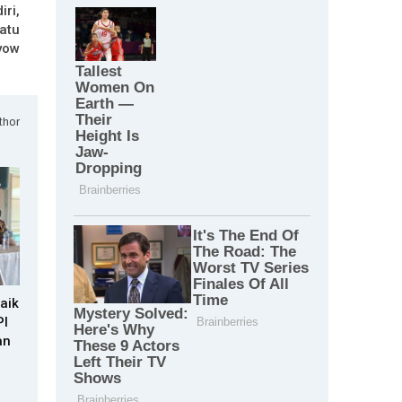
ri,
atu
yow
thor
aik
PI
an