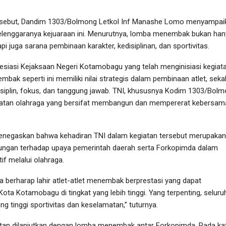
sebut, Dandim 1303/Bolmong Letkol Inf Manashe Lomo menyampai
selenggaranya kejuaraan ini. Menurutnya, lomba menembak bukan ha
pi juga sarana pembinaan karakter, kedisiplinan, dan sportivitas.
siasi Kejaksaan Negeri Kotamobagu yang telah menginisiasi kegiat
mbak seperti ini memiliki nilai strategis dalam pembinaan atlet, seka
iplin, fokus, dan tanggung jawab. TNI, khususnya Kodim 1303/Bolm
iatan olahraga yang bersifat membangun dan mempererat kebersam
menegaskan bahwa kehadiran TNI dalam kegiatan tersebut merupakan
kungan terhadap upaya pemerintah daerah serta Forkopimda dalam
if melalui olahraga.
kita berharap lahir atlet-atlet menembak berprestasi yang dapat
a Kotamobagu di tingkat yang lebih tinggi. Yang terpenting, seluru
g tinggi sportivitas dan keselamatan,” tuturnya.
tan dilanjutkan dengan lomba menembak antar Forkopimda. Pada ka