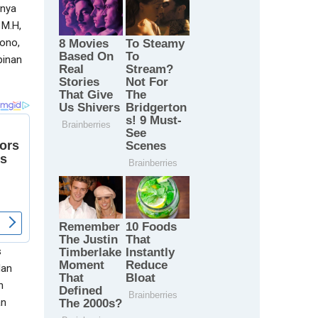
anya
 M.H,
ono,
pinan
s
dan
n
an