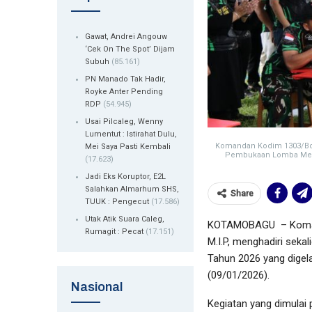
Gawat, Andrei Angouw
‘Cek On The Spot’ Dijam
Subuh
(85.161)
PN Manado Tak Hadir,
Royke Anter Pending
RDP
(54.945)
Usai Pilcaleg, Wenny
Lumentut : Istirahat Dulu,
Komandan Kodim 1303/Bola
Mei Saya Pasti Kembali
Pembukaan Lomba Mene
(17.623)
Jadi Eks Koruptor, E2L
Salahkan Almarhum SHS,
Share
TUUK : Pengecut
(17.586)
Utak Atik Suara Caleg,
KOTAMOBAGU – Komand
Rumagit : Pecat
(17.151)
M.I.P, menghadiri sek
Tahun 2026 yang dige
(09/01/2026).
Nasional
Kegiatan yang dimulai 