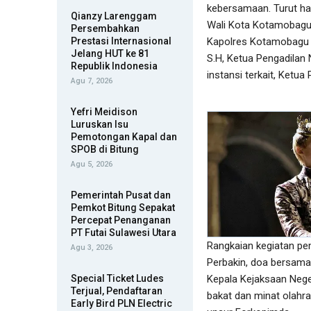
kebersamaan. Turut ha
Qianzy Larenggam
Wali Kota Kotamobagu d
Persembahkan
Prestasi Internasional
Kapolres Kotamobagu A
Jelang HUT ke 81
S.H, Ketua Pengadilan 
Republik Indonesia
instansi terkait, Ketu
Agu 7, 2026
Yefri Meidison
Luruskan Isu
Pemotongan Kapal dan
SPOB di Bitung
Agu 5, 2026
Pemerintah Pusat dan
Pemkot Bitung Sepakat
Percepat Penanganan
PT Futai Sulawesi Utara
Rangkaian kegiatan pe
Agu 3, 2026
Perbakin, doa bersama
Special Ticket Ludes
Kepala Kejaksaan Nege
Terjual, Pendaftaran
bakat dan minat olahra
Early Bird PLN Electric