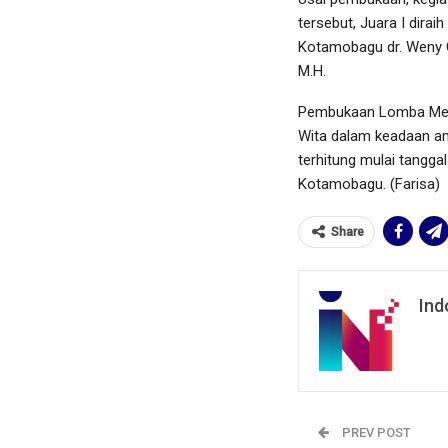
tersebut, Juara I dirai
Kotamobagu dr. Weny G
M.H.
Pembukaan Lomba Mene
Wita dalam keadaan ama
terhitung mulai tangg
Kotamobagu. (Farisa)
Share
Ind
PREV POST