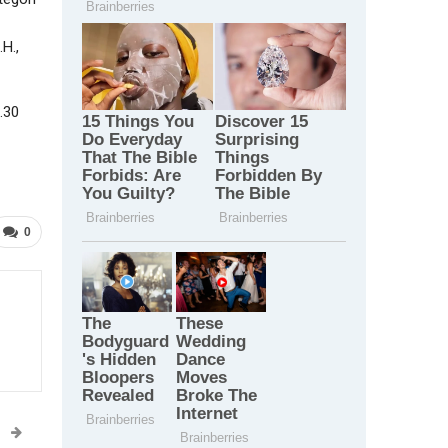
H.,
.30
0
T