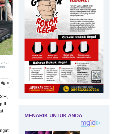
gikuti
ang
0
.H.,
 II
at
angat