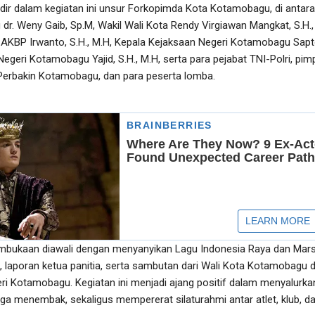
dir dalam kegiatan ini unsur Forkopimda Kota Kotamobagu, di antar
r. Weny Gaib, Sp.M, Wakil Wali Kota Rendy Virgiawan Mangkat, S.H.,
KBP Irwanto, S.H., M.H, Kepala Kejaksaan Negeri Kotamobagu Sapt
Negeri Kotamobagu Yajid, S.H., M.H, serta para pejabat TNI-Polri, pim
a Perbakin Kotamobagu, dan para peserta lomba.
mbukaan diawali dengan menyanyikan Lagu Indonesia Raya dan Mar
, laporan ketua panitia, serta sambutan dari Wali Kota Kotamobagu 
ri Kotamobagu. Kegiatan ini menjadi ajang positif dalam menyalurka
ga menembak, sekaligus mempererat silaturahmi antar atlet, klub, d