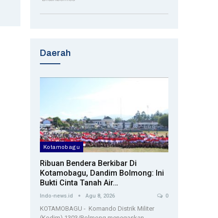
Daerah
Kotamobagu
Ribuan Bendera Berkibar Di
Kotamobagu, Dandim Bolmong: Ini
Bukti Cinta Tanah Air…
Indo-news.id
Agu 8, 2026
0
KOTAMOBAGU - Komando Distrik Militer
(Kodim) 1303/Bolmong menegaskan