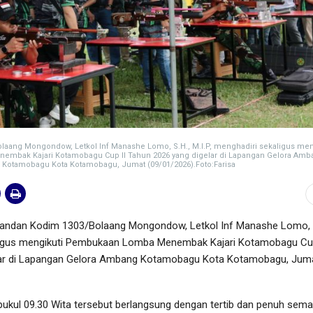
ang Mongondow, Letkol Inf Manashe Lomo, S.H., M.I.P, menghadiri sekaligus men
mbak Kajari Kotamobagu Cup II Tahun 2026 yang digelar di Lapangan Gelora Amb
Kotamobagu Kota Kotamobagu, Jumat (09/01/2026).Foto:Farisa
an Kodim 1303/Bolaang Mongondow, Letkol Inf Manashe Lomo, S
aligus mengikuti Pembukaan Lomba Menembak Kajari Kotamobagu Cup
lar di Lapangan Gelora Ambang Kotamobagu Kota Kotamobagu, Jum
pukul 09.30 Wita tersebut berlangsung dengan tertib dan penuh sem