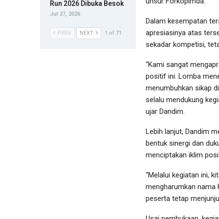
unsur Forkopimda.
Run 2026 Dibuka Besok
Jul 27, 2026
Dalam kesempatan ter
apresiasinya atas ter
PREV
NEXT
1 of 71
sekadar kompetisi, teta
“Kami sangat mengapre
positif ini. Lomba mene
menumbuhkan sikap dis
selalu mendukung keg
ujar Dandim.
Lebih lanjut, Dandim 
bentuk sinergi dan du
menciptakan iklim posit
“Melalui kegiatan ini, 
mengharumkan nama Kot
peserta tetap menjunjun
Usai pembukaan, kegia