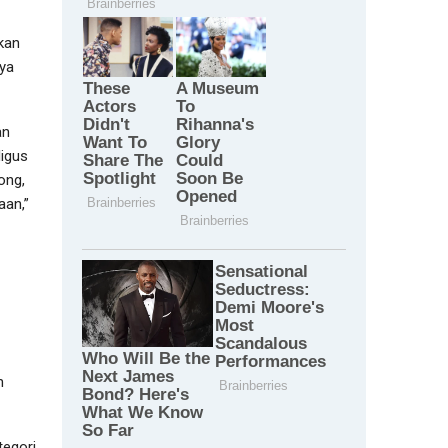
kan
nya
an
ligus
ong,
aan,”
h
tegori