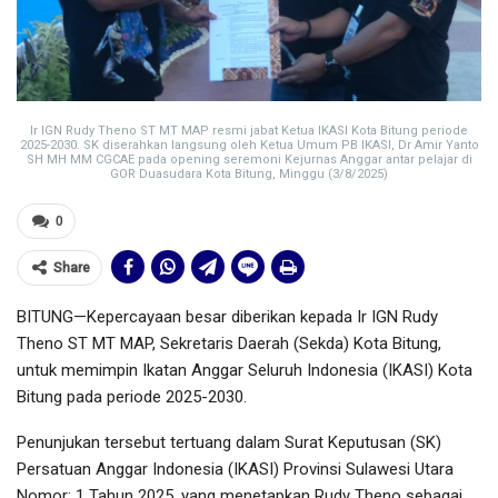
Ir IGN Rudy Theno ST MT MAP resmi jabat Ketua IKASI Kota Bitung periode
2025-2030. SK diserahkan langsung oleh Ketua Umum PB IKASI, Dr Amir Yanto
SH MH MM CGCAE pada opening seremoni Kejurnas Anggar antar pelajar di
GOR Duasudara Kota Bitung, Minggu (3/8/2025)
0
Share
BITUNG—Kepercayaan besar diberikan kepada Ir IGN Rudy
Theno ST MT MAP, Sekretaris Daerah (Sekda) Kota Bitung,
untuk memimpin Ikatan Anggar Seluruh Indonesia (IKASI) Kota
Bitung pada periode 2025-2030.
Penunjukan tersebut tertuang dalam Surat Keputusan (SK)
Persatuan Anggar Indonesia (IKASI) Provinsi Sulawesi Utara
Nomor: 1 Tahun 2025, yang menetapkan Rudy Theno sebagai