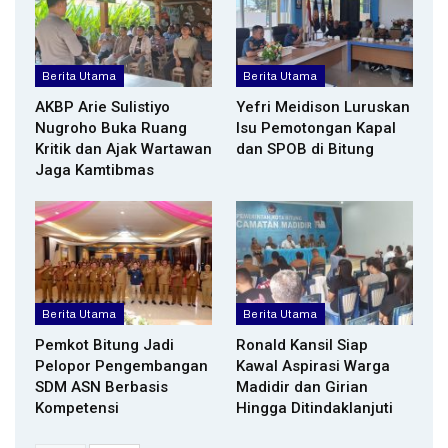
Berita Utama
Berita Utama
AKBP Arie Sulistiyo
Yefri Meidison Luruskan
Nugroho Buka Ruang
Isu Pemotongan Kapal
Kritik dan Ajak Wartawan
dan SPOB di Bitung
Jaga Kamtibmas
Berita Utama
Berita Utama
Pemkot Bitung Jadi
Ronald Kansil Siap
Pelopor Pengembangan
Kawal Aspirasi Warga
SDM ASN Berbasis
Madidir dan Girian
Kompetensi
Hingga Ditindaklanjuti