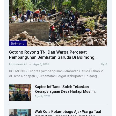
Bolmong
Gotong Royong TNI Dan Warga Percepat
Pembangunan Jembatan Garuda Di Bolmong,…
Indo-news.id
Agu 6, 2026
0
BOLMONG - Progres pembangunan Jembatan Garuda Tahap VI
di Desa Nonapan II, Kecamatan Poigar, Kabupaten Bolaang…
Kapten Inf Tandi Soleh Tekankan
Kesiapsiagaan Desa Hadapi Musim…
Agu 6, 2026
Wali Kota Kotamobagu Ajak Warga Taat