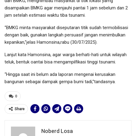
dari BMKG, menghimbau masyarkat di titik lokasi yamg
disampaikan BMKG agar menjauhi pantai 1 jam sebelum dan 2
jam setelah estimasi waktu tiba tsunami.
“BMKG minta masyarakat diseputaran titik sudah termobilisasi
dengan baik, gunakan langkah persuasif jangan menimbulkan
kepanikan,”jelas Hamonsina,rabu (30/07/2025).
Lanjut kata Hamonsina, agar warga berhati-hati untuk wilayah
teluk, bentuk oantai bisa mengampilfikasi tinggi tsunami.
“Hingga saat ini belum ada laporan mengenai kerusakan
bangunan sebagai dampak gempa bumi tadi,”tandasnya.
0
Share
Noberd Losa