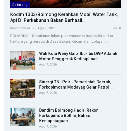
Bolmong
Kodim 1303/Bolmong Kerahkan Mobil Water Tank,
Api Di Perkebunan Bakan Berhasil…
Indo-news.id
Agu 7, 2026
0
BOLMONG - Kebakaran lahan perkebunan seluas sekitar dua
hektare yang berada di Desa Bakan, Kecamatan Lolayan,…
Wali Kota Weny Gaib: Ibu-Ibu DWP Adalah
Motor Penggerak Kedisiplinan…
Agu 7, 2026
Sinergi TNI-Polri-Pemerintah Daerah,
Forkopimcam Modayag Gelar Patroli…
Agu 7, 2026
Dandim Bolmong Hadiri Rakor
Forkopimda Boltim, Bahas
Kesiapsiagaan…
Agu 7, 2026