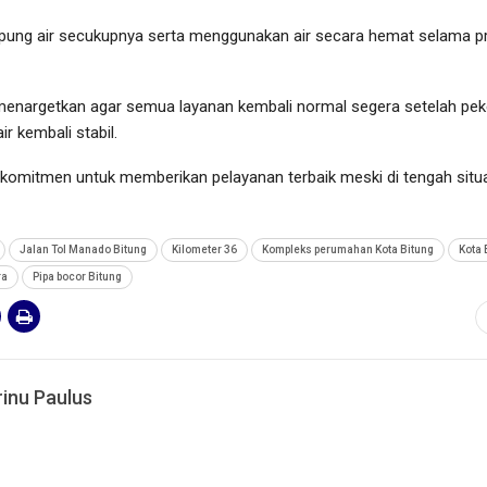
ung air secukupnya serta menggunakan air secara hemat selama p
nargetkan agar semua layanan kembali normal segera setelah pek
r kembali stabil.
omitmen untuk memberikan pelayanan terbaik meski di tengah situ
Jalan Tol Manado Bitung
Kilometer 36
Kompleks perumahan Kota Bitung
Kota 
ra
Pipa bocor Bitung
inu Paulus