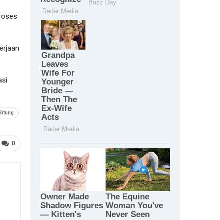
roses
erjaan
asi
Bitung
0