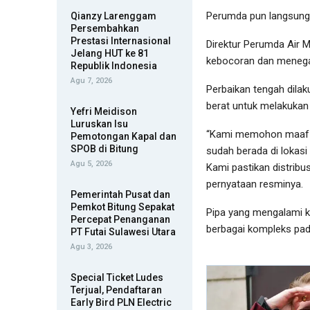
Perumda pun langsung 
Qianzy Larenggam
Persembahkan
Prestasi Internasional
Direktur Perumda Air 
Jelang HUT ke 81
kebocoran dan menegas
Republik Indonesia
Agu 7, 2026
Perbaikan tengah dila
berat untuk melakukan 
Yefri Meidison
Luruskan Isu
“Kami memohon maaf ke
Pemotongan Kapal dan
SPOB di Bitung
sudah berada di lokasi
Agu 5, 2026
Kami pastikan distribu
pernyataan resminya.
Pemerintah Pusat dan
Pemkot Bitung Sepakat
Pipa yang mengalami k
Percepat Penanganan
berbagai kompleks pad
PT Futai Sulawesi Utara
Agu 3, 2026
Special Ticket Ludes
Terjual, Pendaftaran
Early Bird PLN Electric