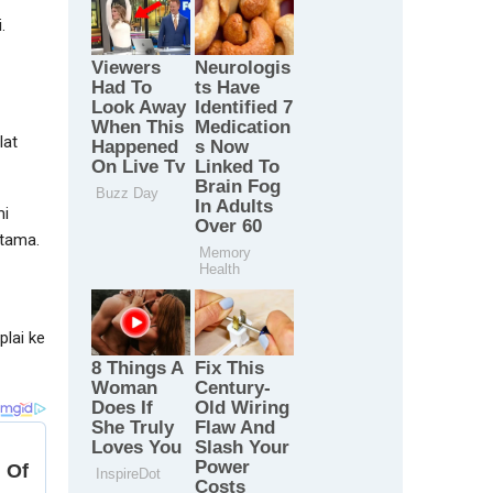
.
lat
mi
utama.
lai ke