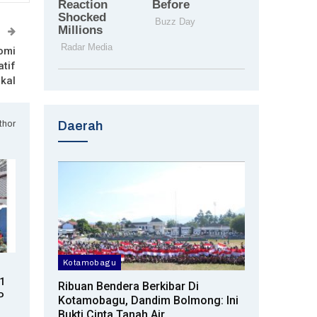
T
omi
tif
kal
thor
Daerah
Kotamobagu
81
Ribuan Bendera Berkibar Di
P
Kotamobagu, Dandim Bolmong: Ini
Bukti Cinta Tanah Air…