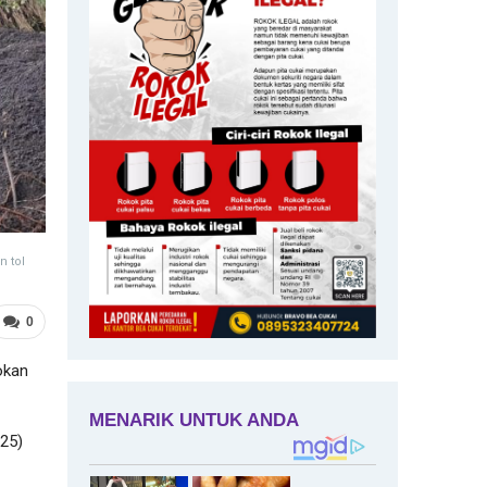
n tol
0
okan
025)