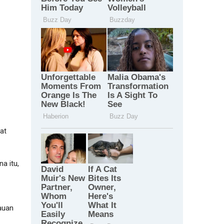
at
a itu,
auan