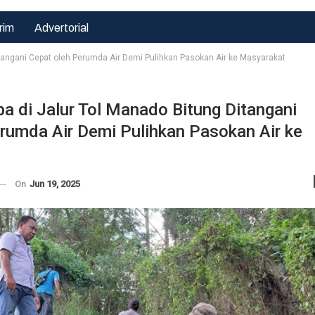
rim
Advertorial
itangani Cepat oleh Perumda Air Demi Pulihkan Pasokan Air ke Masyarakat
a di Jalur Tol Manado Bitung Ditangani
Hukrim
rumda Air Demi Pulihkan Pasokan Air ke
Hukrim
Demi
Kapolda Jatim
Kepentingan
Tinjau Korban
Terbaik Anak,
Kecelakaan
LPA Dan GM
On
Jun 19, 2025
Kapal Di
FKPPI Minta
Sumenep,…
MA…