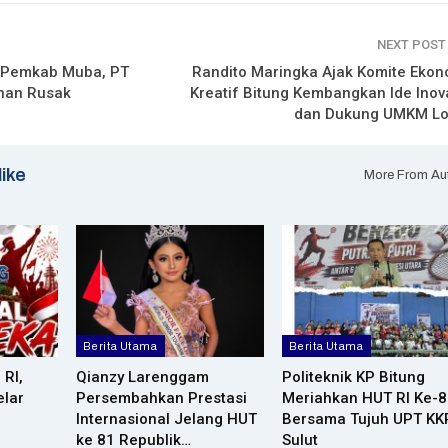
NEXT POS
 Pemkab Muba, PT
Randito Maringka Ajak Komite Ekon
han Rusak
Kreatif Bitung Kembangkan Ide Inova
dan Dukung UMKM Lo
like
More From Au
Berita Utama
Berita Utama
 RI,
Qianzy Larenggam
Politeknik KP Bitung
lar
Persembahkan Prestasi
Meriahkan HUT RI Ke-
Internasional Jelang HUT
Bersama Tujuh UPT KK
ke 81 Republik…
Sulut