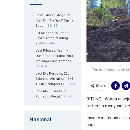
Gawat, Andrei Angouw
‘Cek On The Spot’ Dijam
Subuh
(85.158)
PN Manado Tak Hadir,
Royke Anter Pending
RDP
(54.945)
Usai Pilcaleg, Wenny
Lumentut : Istirahat Dulu,
Mei Saya Pasti Kembali
(17.621)
Tim dari Perumda Air Mi
Jadi Eks Koruptor, E2L
Salahkan Almarhum SHS,
TUUK : Pengecut
(17.584)
Share
Utak Atik Suara Caleg,
Rumagit : Pecat
(17.149)
BITUNG—Warga di seju
air bersih menyusul k
Insiden ini terjadi di 
Nasional
pagi.