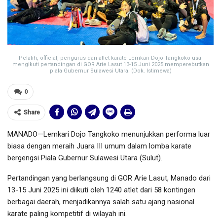
Pelatih, official, pengurus dan atlet karate Lemkari Dojo Tangkoko usai
mengikuti pertandingan di GOR Arie Lasut 13-15 Juni 2025 memperebutkan
piala Gubernur Sulawesi Utara. (Dok. Istimewa)
0
Share
MANADO—Lemkari Dojo Tangkoko menunjukkan performa luar
biasa dengan meraih Juara III umum dalam lomba karate
bergengsi Piala Gubernur Sulawesi Utara (Sulut).
Pertandingan yang berlangsung di GOR Arie Lasut, Manado dari
13-15 Juni 2025 ini diikuti oleh 1240 atlet dari 58 kontingen
berbagai daerah, menjadikannya salah satu ajang nasional
karate paling kompetitif di wilayah ini.