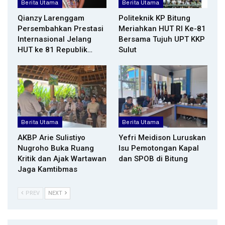
Berita Utama
Berita Utama
Qianzy Larenggam
Politeknik KP Bitung
Persembahkan Prestasi
Meriahkan HUT RI Ke-81
Internasional Jelang
Bersama Tujuh UPT KKP
HUT ke 81 Republik…
Sulut
Berita Utama
Berita Utama
AKBP Arie Sulistiyo
Yefri Meidison Luruskan
Nugroho Buka Ruang
Isu Pemotongan Kapal
Kritik dan Ajak Wartawan
dan SPOB di Bitung
Jaga Kamtibmas
PREV
NEXT