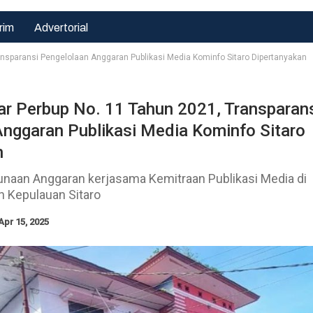
rim
Advertorial
ansparansi Pengelolaan Anggaran Publikasi Media Kominfo Sitaro Dipertanyakan
r Perbup No. 11 Tahun 2021, Transparan
nggaran Publikasi Media Kominfo Sitaro
Hukrim
Hukrim
n
Bahu Membahu
Satlantas Polres
Bangun Negeri,
Pasuruan Kota
naan Anggaran kerjasama Kemitraan Publikasi Media di
Sertu Sudirman
Gerak Cepat
 Kepulauan Sitaro
Bantu
Urai Kemacetan
Pengecoran…
Di…
Apr 15, 2025