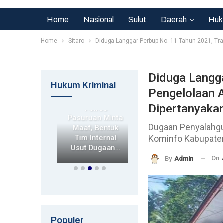
Home
Nasional
Sulut
Daerah
Huk
Home
Sitaro
Diduga Langgar Perbup No. 11 Tahun 2021, Tr
Diduga Langga
rim
Hukum Kriminal
Pengelolaan A
Hukrim
Hukrim
sek
Dipertanyaka
orejo
Polres
Kapolda Jatim
n Nobar
Pasuruan Minta
Tinjau Korban
Dugaan Penyalahgu
aya Vs
Maaf, Bentuk
Kecelakaan
Kominfo Kabupaten
sib,
Tim Internal
Kapal Di
dkan…
Usut Dugaan…
Sumenep,…
On
By
Admin
Populer