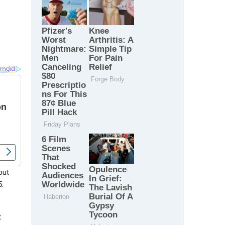
but
5.
t