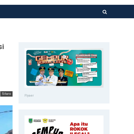
si
Sitaro
Flyaer