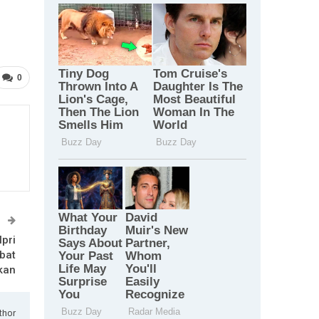
0
T
pri
ibat
kan
thor