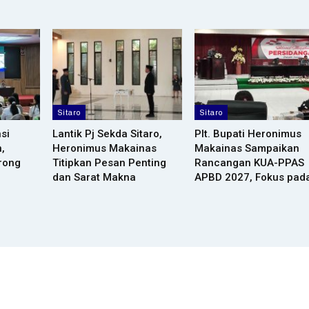
Sitaro
Sitaro
si
Lantik Pj Sekda Sitaro,
Plt. Bupati Heronimus
,
Heronimus Makainas
Makainas Sampaikan
rong
Titipkan Pesan Penting
Rancangan KUA-PPAS
dan Sarat Makna
APBD 2027, Fokus pad