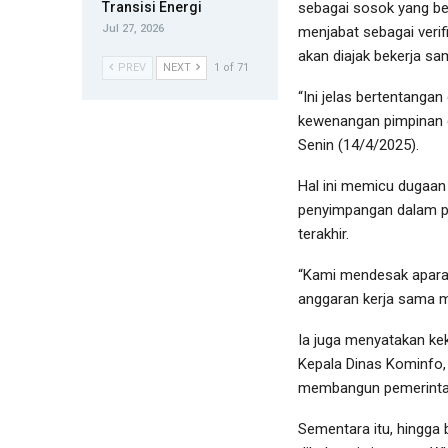
Transisi Energi
sebagai sosok yang berp
Jul 27, 2026
menjabat sebagai veri
akan diajak bekerja sa
PREV
NEXT
1 of 71
“Ini jelas bertentang
kewenangan pimpinan d
Senin (14/4/2025).
Hal ini memicu dugaan
penyimpangan dalam pe
terakhir.
“Kami mendesak apara
anggaran kerja sama me
Ia juga menyatakan ke
Kepala Dinas Kominfo,
membangun pemerintah
Sementara itu, hingga b