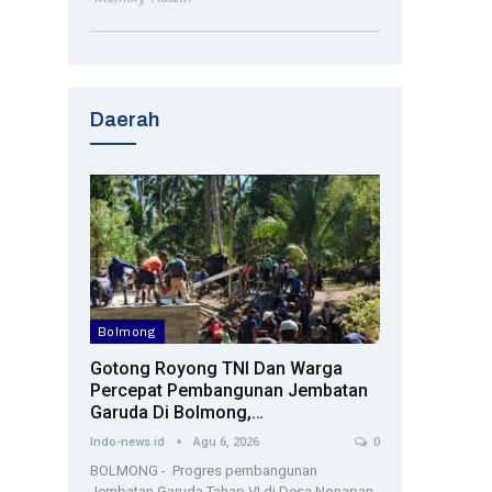
Daerah
Bolmong
Gotong Royong TNI Dan Warga
Percepat Pembangunan Jembatan
Garuda Di Bolmong,…
Indo-news.id
Agu 6, 2026
0
BOLMONG - Progres pembangunan
Jembatan Garuda Tahap VI di Desa Nonapan