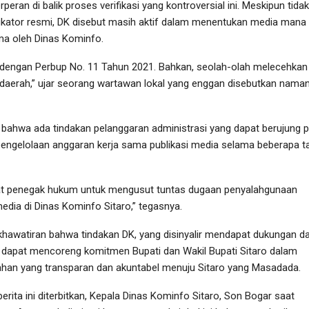
eran di balik proses verifikasi yang kontroversial ini. Meskipun tidak
fikator resmi, DK disebut masih aktif dalam menentukan media mana
ma oleh Dinas Kominfo.
an dengan Perbup No. 11 Tahun 2021. Bahkan, seolah-olah melecehkan
aerah,” ujar seorang wartawan lokal yang enggan disebutkan naman
 bahwa ada tindakan pelanggaran administrasi yang dapat berujung 
ngelolaan anggaran kerja sama publikasi media selama beberapa t
t penegak hukum untuk mengusut tuntas dugaan penyalahgunaan
dia di Dinas Kominfo Sitaro,” tegasnya.
khawatiran bahwa tindakan DK, yang disinyalir mendapat dukungan da
 dapat mencoreng komitmen Bupati dan Wakil Bupati Sitaro dalam
an yang transparan dan akuntabel menuju Sitaro yang Masadada.
erita ini diterbitkan, Kepala Dinas Kominfo Sitaro, Son Bogar saat