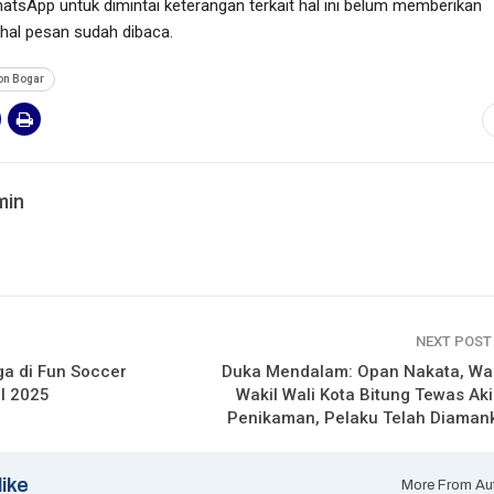
atsApp untuk dimintai keterangan terkait hal ini belum memberikan
hal pesan sudah dibaca.
on Bogar
min
NEXT POS
ga di Fun Soccer
Duka Mendalam: Opan Nakata, Wal
II 2025
Wakil Wali Kota Bitung Tewas Ak
Penikaman, Pelaku Telah Diaman
like
More From Au