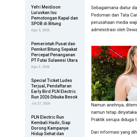
Yefri Meidison
Sebagaimana diatur da
Luruskan Isu
Pedoman dan Tata Cara
Pemotongan Kapal dan
perusahaan media wajib
SPOB di Bitung
administrasi oleh Dewa
Agu 5, 2026
Pemerintah Pusat dan
Pemkot Bitung Sepakat
Percepat Penanganan
PT Futai Sulawesi Utara
Agu 3, 2026
Special Ticket Ludes
Terjual, Pendaftaran
Early Bird PLN Electric
Run 2026 Dibuka Besok
Jul 27, 2026
Namun anehnya, ditem
namun tetap dinyatakan
PLN Electric Run
Praktik serupa diduga t
Kembali Hadir, Siap
Dorong Kampanye
Dari informasi yang di
Hidup Sehat dan