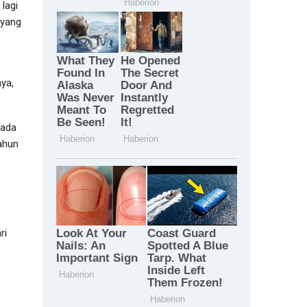
 lagi
 yang
ya,
pada
ahun
ri