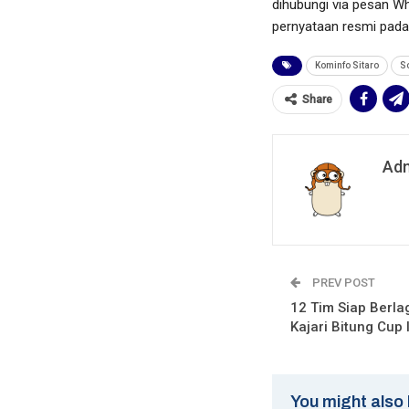
dihubungi via pesan Wh
pernyataan resmi pada
Kominfo Sitaro
S
Share
Ad
PREV POST
12 Tim Siap Berla
Kajari Bitung Cup 
You might also 