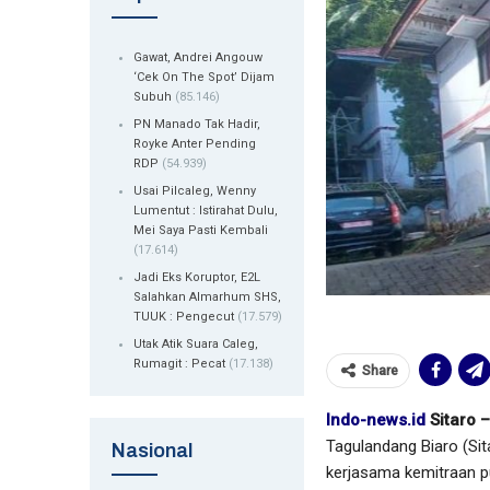
Gawat, Andrei Angouw
‘Cek On The Spot’ Dijam
Subuh
(85.146)
PN Manado Tak Hadir,
Royke Anter Pending
RDP
(54.939)
Usai Pilcaleg, Wenny
Lumentut : Istirahat Dulu,
Mei Saya Pasti Kembali
(17.614)
Jadi Eks Koruptor, E2L
Salahkan Almarhum SHS,
TUUK : Pengecut
(17.579)
Utak Atik Suara Caleg,
Rumagit : Pecat
(17.138)
Share
Indo-news.id
Sitaro –
Tagulandang Biaro (Sit
Nasional
kerjasama kemitraan pu