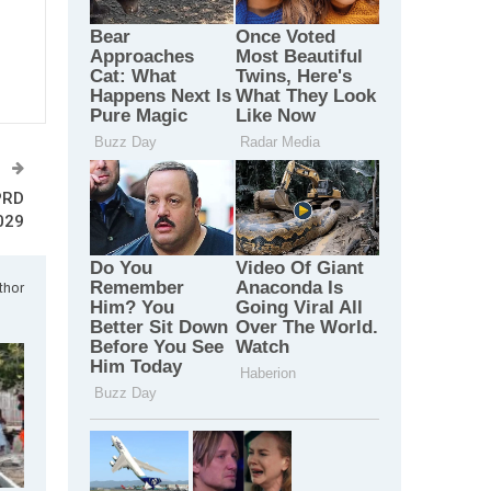
T
PRD
029
thor