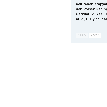
Kelurahan Krapya
dan Polsek Gadin
Perkuat Edukasi 
KDRT, Bullying, da
PREV
NEXT