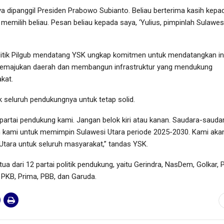
saya dipanggil Presiden Prabowo Subianto. Beliau berterima kasih kepa
 memilih beliau. Pesan beliau kepada saya, ‘Yulius, pimpinlah Sulawes
 politik Pilgub mendatang YSK ungkap komitmen untuk mendatangkan i
 memajukan daerah dan membangun infrastruktur yang mendukung
kat.
 seluruh pendukungnya untuk tetap solid.
partai pendukung kami. Jangan belok kiri atau kanan. Saudara-sauda
 kami untuk memimpin Sulawesi Utara periode 2025-2030. Kami aka
ara untuk seluruh masyarakat,” tandas YSK.
etua dari 12 partai politik pendukung, yaitu Gerindra, NasDem, Golkar, 
, PKB, Prima, PBB, dan Garuda.