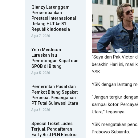
Qianzy Larenggam
Persembahkan
Prestasi Internasional
Jelang HUT ke 81
Republik Indonesia
Agu 7, 2026
Yefri Meidison
Luruskan Isu
“Saya dan Pak Victor did
Pemotongan Kapal dan
berakhir. Hari ini, mar
SPOB di Bitung
YSK.
Agu 5, 2026
YSK dengan lantang me
Pemerintah Pusat dan
Pemkot Bitung Sepakat
“Jangan tergiur dengan
Percepat Penanganan
PT Futai Sulawesi Utara
sampai kotor. Percaya
Agu 3, 2026
Utara,” tegasnya.
Special Ticket Ludes
YSK mengatakan pencal
Terjual, Pendaftaran
Prabowo Subianto.
Early Bird PLN Electric