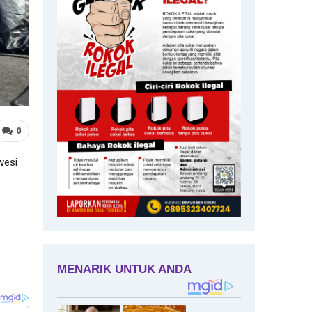
0
wesi