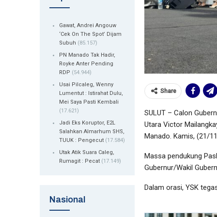
Gawat, Andrei Angouw
‘Cek On The Spot’ Dijam
Subuh
(85.157)
PN Manado Tak Hadir,
Royke Anter Pending
RDP
(54.944)
Usai Pilcaleg, Wenny
Share
Lumentut : Istirahat Dulu,
Mei Saya Pasti Kembali
(17.621)
SULUT – Calon Gubernu
Jadi Eks Koruptor, E2L
Utara Victor Mailangk
Salahkan Almarhum SHS,
Manado. Kamis, (21/11
TUUK : Pengecut
(17.584)
Utak Atik Suara Caleg,
Massa pendukung Paslo
Rumagit : Pecat
(17.149)
Gubernur/Wakil Gubernu
Dalam orasi, YSK tegas
Nasional