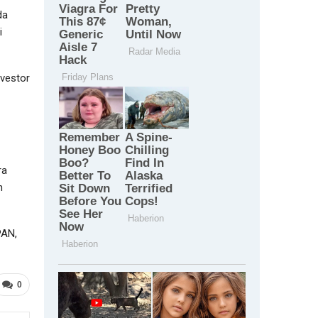
da
i
nvestor
ra
n
PAN,
0