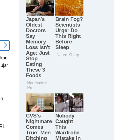
akan
 ujar
an
RI,