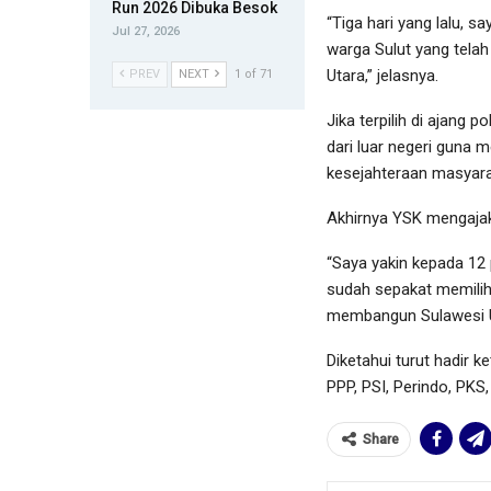
Run 2026 Dibuka Besok
“Tiga hari yang lalu, 
Jul 27, 2026
warga Sulut yang telah
Utara,” jelasnya.
PREV
NEXT
1 of 71
Jika terpilih di ajang
dari luar negeri guna
kesejahteraan masyara
Akhirnya YSK mengajak
“Saya yakin kepada 12 
sudah sepakat memilih
membangun Sulawesi Ut
Diketahui turut hadir k
PPP, PSI, Perindo, PKS
Share