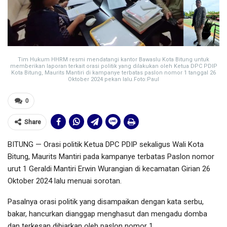
Tim Hukum HHRM resmi mendatangi kantor Bawaslu Kota Bitung untuk
memberikan laporan terkait orasi politik yang dilakukan oleh Ketua DPC PDIP
Kota Bitung, Maurits Mantiri di kampanye terbatas paslon nomor 1 tanggal 26
Oktober 2024 pekan lalu.Foto:Paul
0
Share
BITUNG — Orasi politik Ketua DPC PDIP sekaligus Wali Kota
Bitung, Maurits Mantiri pada kampanye terbatas Paslon nomor
urut 1 Geraldi Mantiri Erwin Wurangian di kecamatan Girian 26
Oktober 2024 lalu menuai sorotan.
Pasalnya orasi politik yang disampaikan dengan kata serbu,
bakar, hancurkan dianggap menghasut dan mengadu domba
dan terkesan dibiarkan oleh paslon nomor 1.