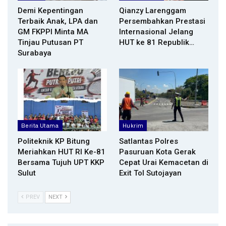
Demi Kepentingan
Qianzy Larenggam
Terbaik Anak, LPA dan
Persembahkan Prestasi
GM FKPPI Minta MA
Internasional Jelang
Tinjau Putusan PT
HUT ke 81 Republik…
Surabaya
Berita Utama
Hukrim
Politeknik KP Bitung
Satlantas Polres
Meriahkan HUT RI Ke-81
Pasuruan Kota Gerak
Bersama Tujuh UPT KKP
Cepat Urai Kemacetan di
Sulut
Exit Tol Sutojayan
PREV
NEXT