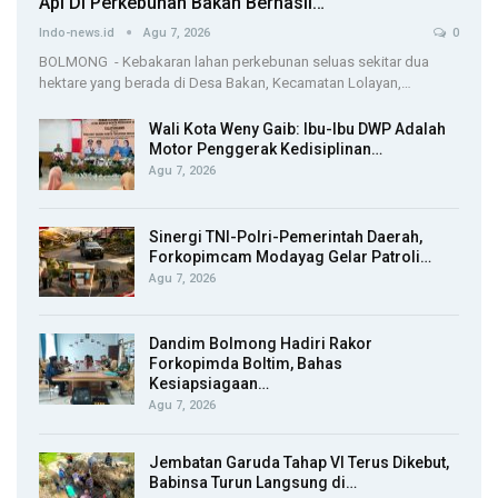
Api Di Perkebunan Bakan Berhasil…
Indo-news.id
Agu 7, 2026
0
BOLMONG - Kebakaran lahan perkebunan seluas sekitar dua
hektare yang berada di Desa Bakan, Kecamatan Lolayan,…
Wali Kota Weny Gaib: Ibu-Ibu DWP Adalah
Motor Penggerak Kedisiplinan…
Agu 7, 2026
Sinergi TNI-Polri-Pemerintah Daerah,
Forkopimcam Modayag Gelar Patroli…
Agu 7, 2026
Dandim Bolmong Hadiri Rakor
Forkopimda Boltim, Bahas
Kesiapsiagaan…
Agu 7, 2026
Jembatan Garuda Tahap VI Terus Dikebut,
Babinsa Turun Langsung di…