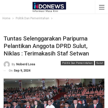
Home
Politik Dan Pemerintahan
Tuntas Selenggarakan Paripurna
Pelantikan Anggota DPRD Sulut,
Niklas : Terimakasih Staf Setwan
Politik Dan Pemerintahan
Sulut
By
Noberd Losa
On
Sep 9, 2024