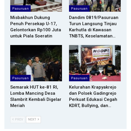
Pasuruan
Pasuruan
Misbakhun Dukung
Dandim 0819/Pasuruan
Penuh Persekap U-17,
Turun Langsung Tinjau
Gelontorkan Rp100 Juta
Karhutla di Kawasan
untuk Piala Soeratin
TNBTS, Keselamatan…
Pasuruan
Pasuruan
Semarak HUT ke-81 RI,
Kelurahan Krapyakrejo
Lomba Mancing Desa
dan Polsek Gadingrejo
Slambrit Kembali Digelar
Perkuat Edukasi Cegah
Meriah
KDRT, Bullying, dan…
PREV
NEXT