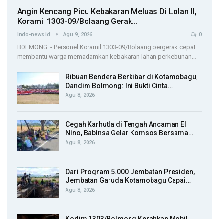
Angin Kencang Picu Kebakaran Meluas Di Lolan II,
Koramil 1303-09/Bolaang Gerak…
Indo-news.id
Agu 9, 2026
0
BOLMONG - Personel Koramil 1303-09/Bolaang bergerak cepat
membantu warga memadamkan kebakaran lahan perkebunan…
Ribuan Bendera Berkibar di Kotamobagu,
Dandim Bolmong: Ini Bukti Cinta…
Agu 8, 2026
Cegah Karhutla di Tengah Ancaman El
Nino, Babinsa Gelar Komsos Bersama…
Agu 8, 2026
Dari Program 5.000 Jembatan Presiden,
Jembatan Garuda Kotamobagu Capai…
Agu 8, 2026
Kodim 1303/Bolmong Kerahkan Mobil