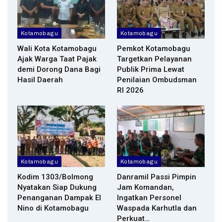
Kotamobagu
Kotamobagu
Wali Kota Kotamobagu
Pemkot Kotamobagu
Ajak Warga Taat Pajak
Targetkan Pelayanan
demi Dorong Dana Bagi
Publik Prima Lewat
Hasil Daerah
Penilaian Ombudsman
RI 2026
Kotamobagu
Kotamobagu
Kodim 1303/Bolmong
Danramil Passi Pimpin
Nyatakan Siap Dukung
Jam Komandan,
Penanganan Dampak El
Ingatkan Personel
Nino di Kotamobagu
Waspada Karhutla dan
Perkuat…