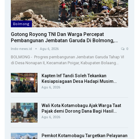
Bolmong
Gotong Royong TNI Dan Warga Percepat
Pembangunan Jembatan Garuda Di Bolmong,…
Indo-news.id
Agu 6, 2026
0
BOLMONG - Progres pembangunan Jembatan Garuda Tahap VI
di Desa Nonapan II, Kecamatan Poigar, Kabupaten Bolaang…
Kapten Inf Tandi Soleh Tekankan
Kesiapsiagaan Desa Hadapi Musim…
Agu 6, 2026
Wali Kota Kotamobagu Ajak Warga Taat
Pajak demi Dorong Dana Bagi Hasil…
Agu 6, 2026
Pemkot Kotamobagu Targetkan Pelayanan