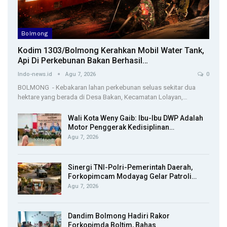
Bolmong
Kodim 1303/Bolmong Kerahkan Mobil Water Tank,
Api Di Perkebunan Bakan Berhasil…
Indo-news.id
Agu 7, 2026
0
BOLMONG - Kebakaran lahan perkebunan seluas sekitar dua
hektare yang berada di Desa Bakan, Kecamatan Lolayan,…
Wali Kota Weny Gaib: Ibu-Ibu DWP Adalah
Motor Penggerak Kedisiplinan…
Agu 7, 2026
Sinergi TNI-Polri-Pemerintah Daerah,
Forkopimcam Modayag Gelar Patroli…
Agu 7, 2026
Dandim Bolmong Hadiri Rakor
Forkopimda Boltim, Bahas