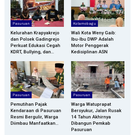
Pasuruan
Kotamobagu
Kelurahan Krapyakrejo
Wali Kota Weny Gaib:
dan Polsek Gadingrejo
Ibu-Ibu DWP Adalah
Perkuat Edukasi Cegah
Motor Penggerak
KDRT, Bullying, dan…
Kedisiplinan ASN
Pasuruan
Pasuruan
Pemutihan Pajak
Warga Watuprapat
Kendaraan di Pasuruan
Bersyukur, Jalan Rusak
Resmi Bergulir, Warga
14 Tahun Akhirnya
Diimbau Manfaatkan…
Dibangun Pemkab
Pasuruan