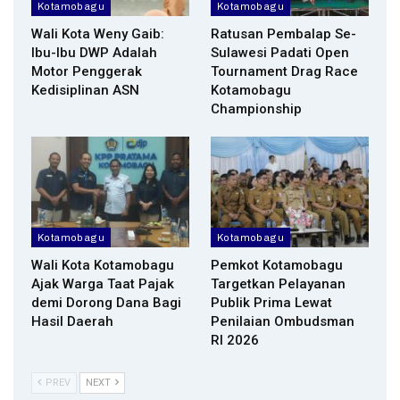
Kotamobagu
Kotamobagu
Wali Kota Weny Gaib:
Ratusan Pembalap Se-
Ibu-Ibu DWP Adalah
Sulawesi Padati Open
Motor Penggerak
Tournament Drag Race
Kedisiplinan ASN
Kotamobagu
Championship
Kotamobagu
Kotamobagu
Wali Kota Kotamobagu
Pemkot Kotamobagu
Ajak Warga Taat Pajak
Targetkan Pelayanan
demi Dorong Dana Bagi
Publik Prima Lewat
Hasil Daerah
Penilaian Ombudsman
RI 2026
PREV
NEXT