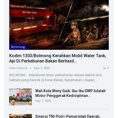
Bolmong
Kodim 1303/Bolmong Kerahkan Mobil Water Tank,
Api Di Perkebunan Bakan Berhasil…
Indo-news.id
Agu 7, 2026
0
BOLMONG - Kebakaran lahan perkebunan seluas sekitar dua
hektare yang berada di Desa Bakan, Kecamatan Lolayan,…
Wali Kota Weny Gaib: Ibu-Ibu DWP Adalah
Motor Penggerak Kedisiplinan…
Agu 7, 2026
Sinergi TNI-Polri-Pemerintah Daerah,