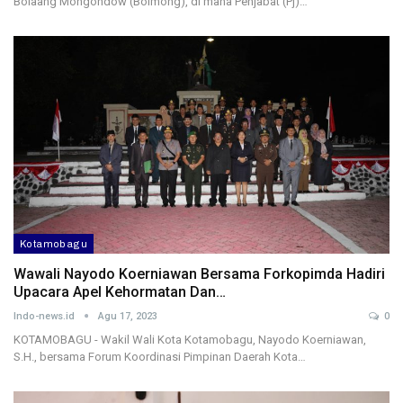
Bolaang Mongondow (Bolmong), di mana Penjabat (Pj)…
Kotamobagu
Wawali Nayodo Koerniawan Bersama Forkopimda Hadiri
Upacara Apel Kehormatan Dan…
Indo-news.id
Agu 17, 2023
0
KOTAMOBAGU - Wakil Wali Kota Kotamobagu, Nayodo Koerniawan,
S.H., bersama Forum Koordinasi Pimpinan Daerah Kota…