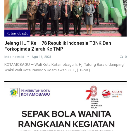
Kotamobagu
Jelang HUT Ke – 78 Republik Indonesia TBNK Dan
Forkopimda Ziarah Ke TMP
Indo-news.id
Agu 16, 2023
0
KOTAMOBAGU — Wali Kota Kotamobagu, Ir. Hj. Tatong Bara didampingi
Wakil Wali Kota, Nayodo Koerniawan, S.H., (TB-NK)…