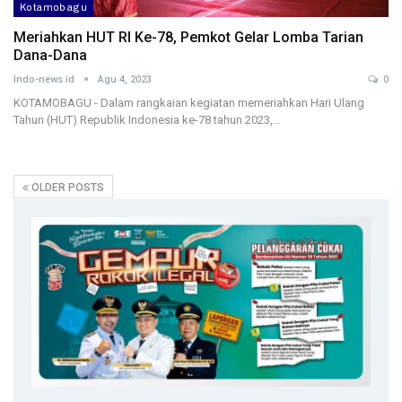
Kotamobagu
Meriahkan HUT RI Ke-78, Pemkot Gelar Lomba Tarian
Dana-Dana
Indo-news.id
Agu 4, 2023
0
KOTAMOBAGU - Dalam rangkaian kegiatan memeriahkan Hari Ulang
Tahun (HUT) Republik Indonesia ke-78 tahun 2023,…
OLDER POSTS