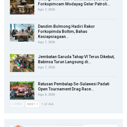
Forkopimcam Modayag Gelar Patroli…
Agu 7, 2026
Dandim Bolmong Hadiri Rakor
Forkopimda Boltim, Bahas
Kesiapsiagaan…
Agu 7, 2026
Jembatan Garuda Tahap VI Terus Dikebut,
Babinsa Turun Langsung di…
Agu 7, 2026
Ratusan Pembalap Se-Sulawesi Padati
Open Tournament Drag Race…
Agu 6, 2026
PREV
NEXT
1 of 464