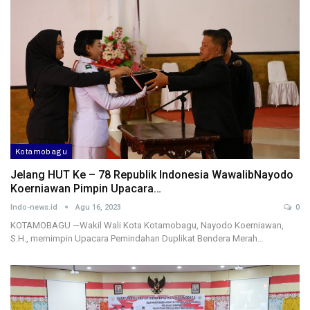
Kotamobagu
Jelang HUT Ke – 78 Republik Indonesia WawalibNayodo
Koerniawan Pimpin Upacara…
Indo-news.id
Agu 16, 2023
0
KOTAMOBAGU —Wakil Wali Kota Kotamobagu, Nayodo Koerniawan,
S.H., memimpin Upacara Pemindahan Duplikat Bendera Merah…