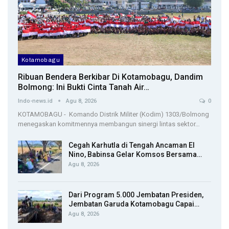
Kotamobagu
Ribuan Bendera Berkibar Di Kotamobagu, Dandim
Bolmong: Ini Bukti Cinta Tanah Air…
Indo-news.id
Agu 8, 2026
0
KOTAMOBAGU - Komando Distrik Militer (Kodim) 1303/Bolmong
menegaskan komitmennya membangun sinergi lintas sektor…
Cegah Karhutla di Tengah Ancaman El
Nino, Babinsa Gelar Komsos Bersama…
Agu 8, 2026
Dari Program 5.000 Jembatan Presiden,
Jembatan Garuda Kotamobagu Capai…
Agu 8, 2026