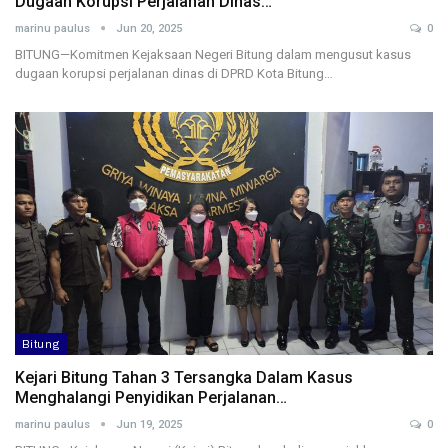
Dugaan Korupsi Perjalanan Dinas…
marinu paulus
Jun 20, 2025
0
BITUNG—Komitmen Kejaksaan Negeri Bitung dalam mengusut kasus
dugaan korupsi perjalanan dinas di DPRD Kota Bitung…
Bitung
Kejari Bitung Tahan 3 Tersangka Dalam Kasus
Menghalangi Penyidikan Perjalanan…
marinu paulus
Jun 19, 2025
0