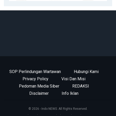
SOP Perlindungan Wartawan
Hubungi Kami
Privacy Policy
Visi Dan Misi
Pedoman Media Siber
REDAKSI
Disclaimer
Info Iklan
© 2026 - Indo NEWS. All Rights Reserved.
this website support by
kotamobagu.id team