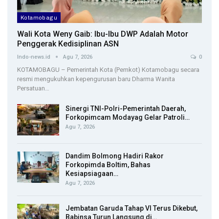
Kotamobagu
Wali Kota Weny Gaib: Ibu-Ibu DWP Adalah Motor
Penggerak Kedisiplinan ASN
Indo-news.id
Agu 7, 2026
0
KOTAMOBAGU – Pemerintah Kota (Pemkot) Kotamobagu secara
resmi mengukuhkan kepengurusan baru Dharma Wanita
Persatuan…
Sinergi TNI-Polri-Pemerintah Daerah,
Forkopimcam Modayag Gelar Patroli…
Agu 7, 2026
Dandim Bolmong Hadiri Rakor
Forkopimda Boltim, Bahas
Kesiapsiagaan…
Agu 7, 2026
Jembatan Garuda Tahap VI Terus Dikebut,
Babinsa Turun Langsung di…