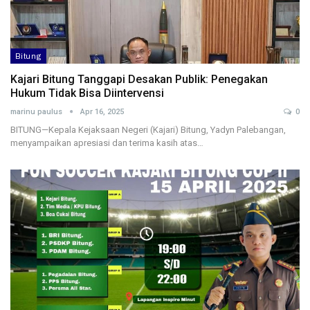
Bitung
Kajari Bitung Tanggapi Desakan Publik: Penegakan
Hukum Tidak Bisa Diintervensi
marinu paulus
Apr 16, 2025
0
BITUNG—Kepala Kejaksaan Negeri (Kajari) Bitung, Yadyn Palebangan,
menyampaikan apresiasi dan terima kasih atas…