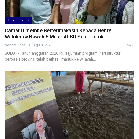
Berita Utama
Camat Dimembe Berterimakasih Kepada Henry
Walukouw Bawah 5 Miliar APBD Sulut Untuk…
Noberd Losa
Agu 3, 2026
0
SULUT - Tahun anggaran 2026 ini, sejumlah program infrastruktur
berbasis provinsi telah berhasil masuk ke wilayah…