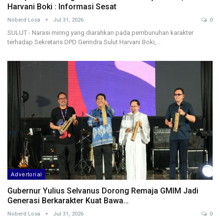
Harvani Boki : Informasi Sesat
Noberd Losa
Jul 31, 2026
0
SULUT - Narasi miring yang diarahkan pada pembunuhan karakter
terhadap Sekretaris DPD Gerindra Sulut Harvani Boki,…
Advertorial
Gubernur Yulius Selvanus Dorong Remaja GMIM Jadi
Generasi Berkarakter Kuat Bawa…
Noberd Losa
Jul 31, 2026
0