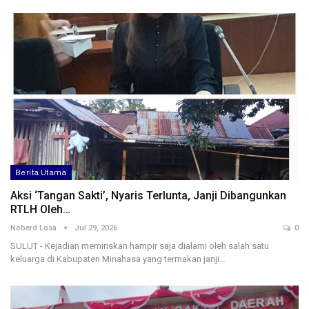
Berita Utama
Aksi ‘Tangan Sakti’, Nyaris Terlunta, Janji Dibangunkan
RTLH Oleh…
Noberd Losa
Jul 29, 2026
0
SULUT - Kejadian memiriskan hampir saja dialami oleh salah satu
keluarga di Kabupaten Minahasa yang termakan janji…